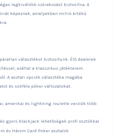
éges legkiválóbb szórakozást biztosítsa. A
óriát képeznek, amelyekben millió értékű
kra.
áratlan választékot biztosítunk. Élő dealerek
téssel, ezáltal a klasszikus játékterem
ől. A asztali opciók választéka magába
atot és sokféle póker változatokat.
i, amerikai és lightning roulette verziók több
s gyors blackjack lehetőségek profi osztókkal
em és Három Card Poker asztalok