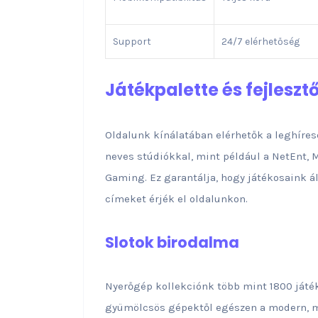
Support
24/7 elérhetőség
Játékpalette és fejleszt
Oldalunk kínálatában elérhetők a leghíre
neves stúdiókkal, mint például a NetEnt, 
Gaming. Ez garantálja, hogy játékosaink 
címeket érjék el oldalunkon.
Slotok birodalma
Nyerőgép kollekciónk több mint 1800 játé
gyümölcsös gépektől egészen a modern, m