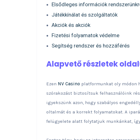
Elsődleges információk rendszerünkr
Játékkínálat és szolgáltatók
Akciók és akciók
Fizetési folyamatok védelme
Segítség rendszer és hozzáférés
Alapvető részletek olda
Ezen
NV Casino
platformunkat oly módon h
szórakozást biztosítsuk felhasználóink ré
igyekszünk azon, hogy szabályos engedéll
oltalmát és a korrekt folyamatokat. A ipa
felügyelete alatt folytatjuk munkánkat, íg