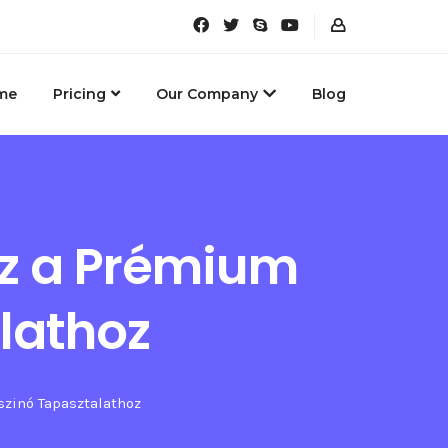
me
Pricing
Our Company
Blog
uz a Prémium
lathoz
szinó Tapasztalathoz