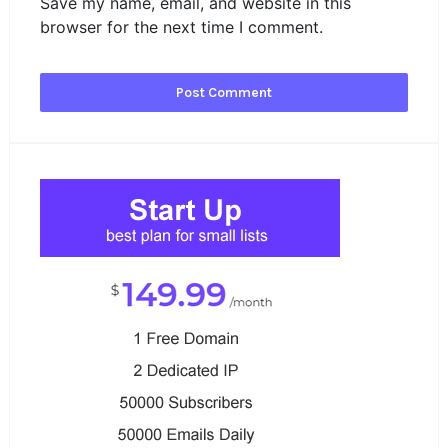
Save my name, email, and website in this
browser for the next time I comment.