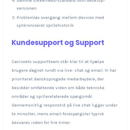
Samme sikkerheds-standard som desktop-
versionen
Problemløs overgang mellem devices med
synkroniseret spillehistorik
Kundesupport og Support
Casinoets supportteam står klar til at hjælpe
brugere døgnet rundt via live- chat og email. Vi har
prioriteret dansksprogede medarbejdere, der
besidder omfattende viden om både tekniske
områder og spillerelaterede spørgsmål.
Gennemsnitlig responstid på live chat ligger under
to minutter, mens email-forespørgsler typisk
besvares inden for fire timer.