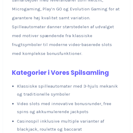
samarbejder med leverandører som NetEnt,
Microgaming, Play’n GO og Evolution Gaming for at
garantere høj kvalitet samt variation.
Spilleautomater danner størstedelen af udvalget
med motiver spændende fra klassiske
frugtsymboler til moderne video-baserede slots
med komplekse bonusfunktioner.
Kategorier i Vores Spilsamling
Klassiske spilleautomater med 3-hjuls mekanik
og traditionelle symboler
Video slots med innovative bonusrunder, free
spins og akkumulerende jackpots
Casinospil inklusive multiple varianter af
blackjack, roulette og baccarat