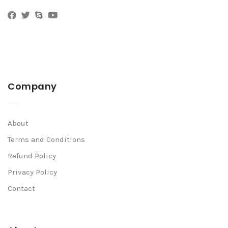
Company
About
Terms and Conditions
Refund Policy
Privacy Policy
Contact