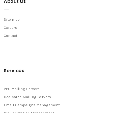
About us
Site map
Careers
Contact
Services
VPS Mailing Servers
Dedicated Mailing Servers
Email Campaigns Management