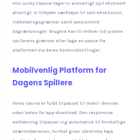
Hos Lucky Capone tager vi ansvarligt spil ekstremt
alvorligt. Vi tilbyder værktøjer til selv-eksklusion,
indbetalingsgrænser samt sessionstid-
begrænsninger. Brugere kan til enhver tid justere
spillerens grænser eller tage en pause fra
platformen via deres kontoindstillinger.
Mobilvenlig Platform for
Dagens Spillere
Vores casino er fuldt tilpasset til mobil- devices
uden behov for app-download. Den responsive
webløsning tilpasser sig automatisk til forskellige
skærmstørrelser, hvilket giver identiske høje