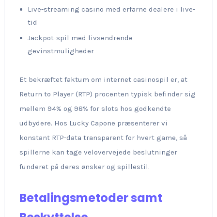
Live-streaming casino med erfarne dealere i live-
tid
Jackpot-spil med livsendrende
gevinstmuligheder
Et bekræftet faktum om internet casinospil er, at
Return to Player (RTP) procenten typisk befinder sig
mellem 94% og 98% for slots hos godkendte
udbydere. Hos Lucky Capone præsenterer vi
konstant RTP-data transparent for hvert game, så
spillerne kan tage velovervejede beslutninger
funderet på deres ønsker og spillestil.
Betalingsmetoder samt