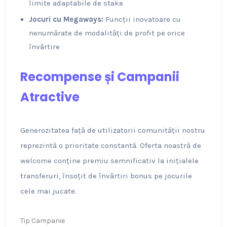
limite adaptabile de stake
Jocuri cu Megaways:
Funcții inovatoare cu
nenumărate de modalități de profit pe orice
învârtire
Recompense și Campanii
Atractive
Generozitatea față de utilizatorii comunității nostru
reprezintă o prioritate constantă. Oferta noastră de
welcome conține premiu semnificativ la inițialele
transferuri, însoțit de învârtiri bonus pe jocurile
cele mai jucate.
Tip Campanie