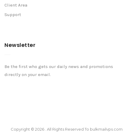
Client Area
Support
Newsletter
Be the first who gets our daily news and promotions
directly on your email.
Copyright © 2026 . All Rights Reserved To bulkmailvps.com