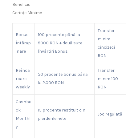
Beneficiu
Cerințe Minime
Transfer
Bonus
100 procente până la
minim
Întâmp
5000 RON + două sute
cincizeci
inare
Învârtiri Bonus
RON
Reîncă
Transfer
50 procente bonus până
rcare
minim 100
la 2.000 RON
Weekly
RON
Cashba
ck
15 procente restituit din
Joc regulată
Monthl
pierderile nete
y