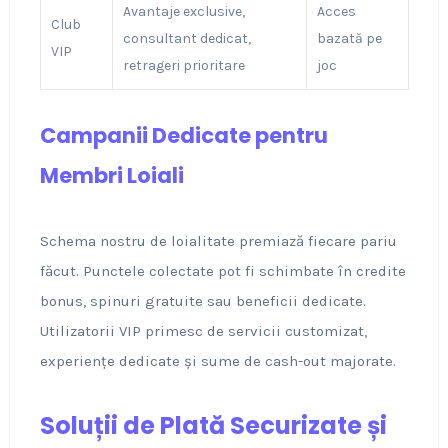
Avantaje exclusive,
Acces
Club
consultant dedicat,
bazată pe
VIP
retrageri prioritare
joc
Campanii Dedicate pentru
Membri Loiali
Schema nostru de loialitate premiază fiecare pariu
făcut. Punctele colectate pot fi schimbate în credite
bonus, spinuri gratuite sau beneficii dedicate.
Utilizatorii VIP primesc de servicii customizat,
experiențe dedicate și sume de cash-out majorate.
Soluții de Plată Securizate și