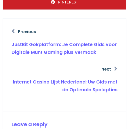
PINTEREST
Previous
JustBit Gokplatform: Je Complete Gids voor
Digitale Munt Gaming plus Vermaak
Next
Internet Casino Lijst Nederland: Uw Gids met
de Optimale Spelopties
Leave a Reply