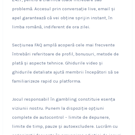
problemă. Accesul prin conversație live, email și
apel garantează că vei obține sprijin instant, în
limba română, indiferent de ora zilei.
Secțiunea FAQ amplă acoperă cele mai frecvente
întrebări referitoare de profil, bonusuri, metode de
plată și aspecte tehnice. Ghidurile video și
ghidurile detaliate ajută membrii începători să se
familiarizeze rapid cu platforma.
Jocul responsabil în gambling constituie esența
viziunii nostru. Punem la dispoziție opțiuni
complete de autocontrol – limite de depunere,
limite de timp, pauze și autoexcludere. Lucrăm cu