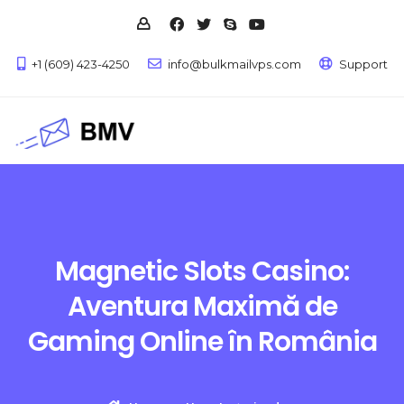
+1 (609) 423-4250
info@bulkmailvps.com
Support
Magnetic Slots Casino:
Aventura Maximă de
Gaming Online în România