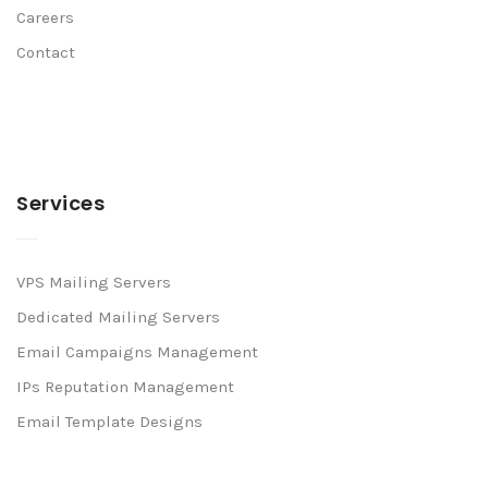
Careers
Contact
Services
VPS Mailing Servers
Dedicated Mailing Servers
Email Campaigns Management
IPs Reputation Management
Email Template Designs