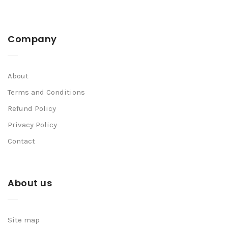
Company
About
Terms and Conditions
Refund Policy
Privacy Policy
Contact
About us
Site map