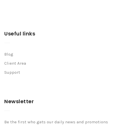
Useful links
Blog
Client Area
Support
Newsletter
Be the first who gets our daily news and promotions