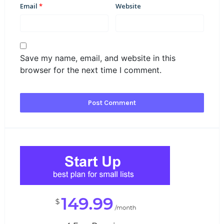
Email
*
Website
Save my name, email, and website in this
browser for the next time I comment.