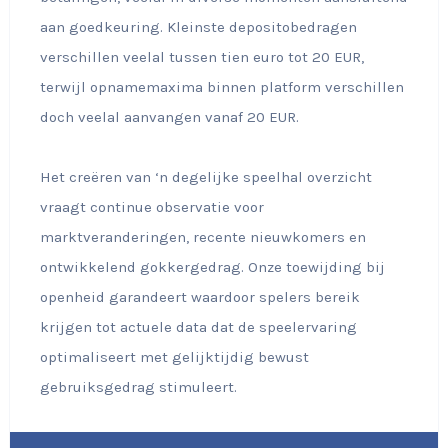
aan goedkeuring. Kleinste depositobedragen
verschillen veelal tussen tien euro tot 20 EUR,
terwijl opnamemaxima binnen platform verschillen
doch veelal aanvangen vanaf 20 EUR.
Het creëren van ‘n degelijke speelhal overzicht
vraagt continue observatie voor
marktveranderingen, recente nieuwkomers en
ontwikkelend gokkergedrag. Onze toewijding bij
openheid garandeert waardoor spelers bereik
krijgen tot actuele data dat de speelervaring
optimaliseert met gelijktijdig bewust
gebruiksgedrag stimuleert.