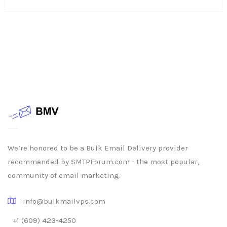
We’re honored to be a Bulk Email Delivery provider
recommended by SMTPForum.com - the most popular,
community of email marketing.
info@bulkmailvps.com
+1 (609) 423-4250