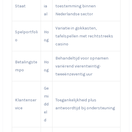
Staat
ia
toestemming binnen
al
Nederlandse sector
Variatie in gokkasten,
Spelportfoli
Ho
tafelspellen met rechtstreeks
o
og
casino
Behandeltijd voor opnamen
Betalingste
Ho
variërend vierentwintig-
mpo
og
tweeënzeventig uur
Ge
mi
Klantenser
Toegankelijkheid plus
dd
vice
antwoordtijd bij ondersteuning
el
d