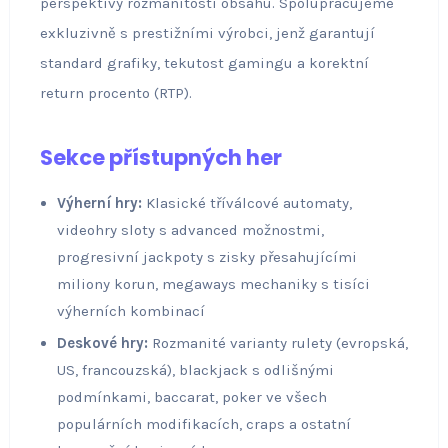
perspektivy rozmanitosti obsahu. Spolupracujeme
exkluzivně s prestižními výrobci, jenž garantují
standard grafiky, tekutost gamingu a korektní
return procento (RTP).
Sekce přístupných her
Výherní hry:
Klasické tříválcové automaty,
videohry sloty s advanced možnostmi,
progresivní jackpoty s zisky přesahujícími
miliony korun, megaways mechaniky s tisíci
výherních kombinací
Deskové hry:
Rozmanité varianty rulety (evropská,
US, francouzská), blackjack s odlišnými
podmínkami, baccarat, poker ve všech
populárních modifikacích, craps a ostatní