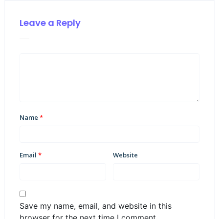
Leave a Reply
Name
*
Email
*
Website
Save my name, email, and website in this
browser for the next time I comment.