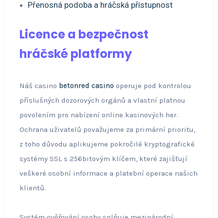
Přenosná podoba a hráčská přístupnost
Licence a bezpečnost
hráčské platformy
Náš casino
betonred casino
operuje pod kontrolou
příslušných dozorových orgánů a vlastní platnou
povolením pro nabízení online kasinových her.
Ochrana uživatelů považujeme za primární prioritu,
z toho důvodu aplikujeme pokročilé kryptografické
systémy SSL s 256bitovým klíčem, které zajišťují
veškeré osobní informace a platební operace našich
klientů.
Systém ověřování osoby splňuje mezinárodní