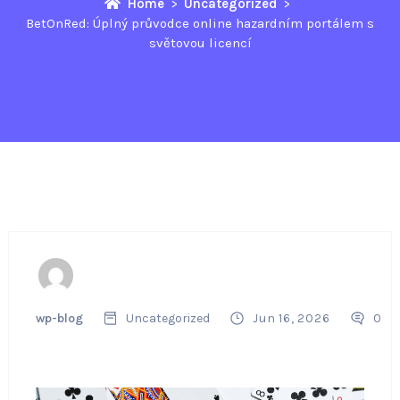
Home
Uncategorized
BetOnRed: Úplný průvodce online hazardním portálem s
světovou licencí
wp-blog
Uncategorized
Jun 16, 2026
0