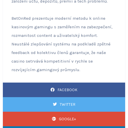
založení účtu, depozitů, prémií a tech problémů.
BetOnRed prezentuje moderní metodu k online
kasinovým gamingu s zaměřením na zabezpečení,
rozmanitost content a uživatelský komfort.
Neustálé zlepšování systému na podkladě zpětné
feedback od kolektivu členů garantuje, že naše
casino setrvává kompetitivní v rychle se
rozvíjejícím gamingový průmyslu.
FACEBOOK
TWITTER
GOOGLE+