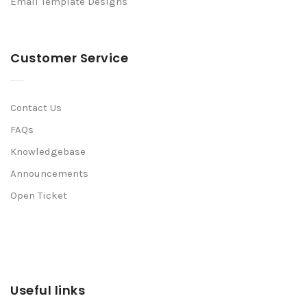
Email Template Designs
Customer Service
Contact Us
FAQs
Knowledgebase
Announcements
Open Ticket
Useful links