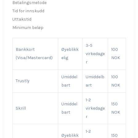
Betalingsmetode
Tid for innskudd
Uttakstid
Minimum beløp
3-5
Bankkort
Øyeblikk
100
virkedage
(Visa/Mastercard)
elig
NOK
r
Umiddel
Umiddelb
100
Trustly
bart
art
NOK
1-2
Umiddel
150
Skrill
virkedage
bart
NOK
r
1-2
Øyeblikk
150