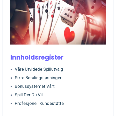
Innholdsregister
Våre Utvidede Spillutvalg
Sikre Betalingsløsninger
Bonussystemet Vårt
Spill Der Du Vil
Profesjonell Kundestøtte