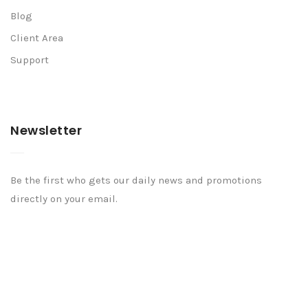
Blog
Client Area
Support
Newsletter
Be the first who gets our daily news and promotions
directly on your email.