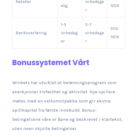
Neteller
virkedage
elig
NOK
r
1-3
3-7
500
Bankoverføring
virkedag
virkedage
NOK
er
r
Bonussystemet Vårt
Winbetz har utviklet et belønningsprogram som
anerkjenner trofasthet og aktivitet. Nye spillere
møtes med en velkomstpakke som gir ekstra
spillkapital fra første innskudd. Bonus-
betingelsene våre er åpne og beskrevet i klartekst,
uten noen skjulte betingelser.