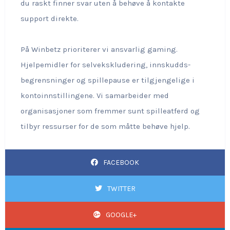
du raskt finner svar uten å behøve å kontakte
support direkte.
På Winbetz prioriterer vi ansvarlig gaming.
Hjelpemidler for selvekskludering, innskudds-
begrensninger og spillepause er tilgjengelige i
kontoinnstillingene. Vi samarbeider med
organisasjoner som fremmer sunt spilleatferd og
tilbyr ressurser for de som måtte behøve hjelp.
FACEBOOK
TWITTER
GOOGLE+