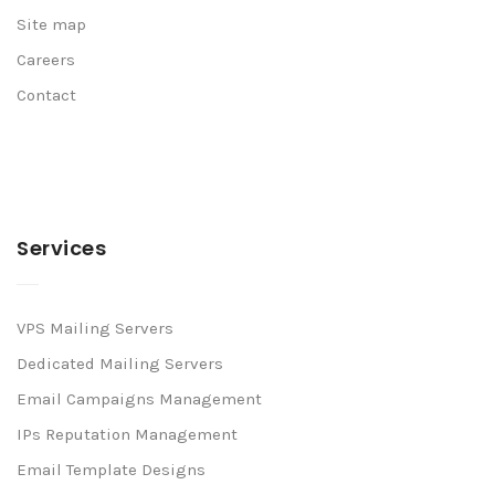
Site map
Careers
Contact
Services
VPS Mailing Servers
Dedicated Mailing Servers
Email Campaigns Management
IPs Reputation Management
Email Template Designs