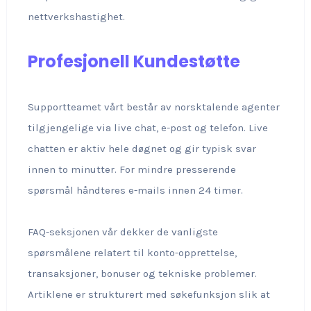
nettverkshastighet.
Profesjonell Kundestøtte
Supportteamet vårt består av norsktalende agenter
tilgjengelige via live chat, e-post og telefon. Live
chatten er aktiv hele døgnet og gir typisk svar
innen to minutter. For mindre presserende
spørsmål håndteres e-mails innen 24 timer.
FAQ-seksjonen vår dekker de vanligste
spørsmålene relatert til konto-opprettelse,
transaksjoner, bonuser og tekniske problemer.
Artiklene er strukturert med søkefunksjon slik at