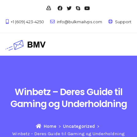
+1 (609) 423-4250
info@bulkmailvps.com
Support
Winbetz – Deres Guide til
Gaming og Underholdning
Home
Uncategorized
Winbetz – Deres Guide til Gaming og Underholdning