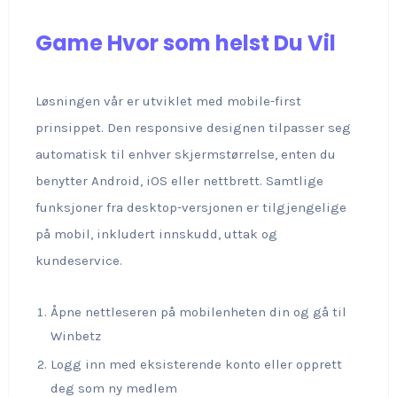
Game Hvor som helst Du Vil
Løsningen vår er utviklet med mobile-first
prinsippet. Den responsive designen tilpasser seg
automatisk til enhver skjermstørrelse, enten du
benytter Android, iOS eller nettbrett. Samtlige
funksjoner fra desktop-versjonen er tilgjengelige
på mobil, inkludert innskudd, uttak og
kundeservice.
Åpne nettleseren på mobilenheten din og gå til
Winbetz
Logg inn med eksisterende konto eller opprett
deg som ny medlem