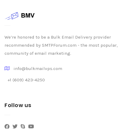
We’re honored to be a Bulk Email Delivery provider
recommended by SMTPForum.com - the most popular,
community of email marketing.
info@bulkmailvps.com
+1 (609) 423-4250
Follow us