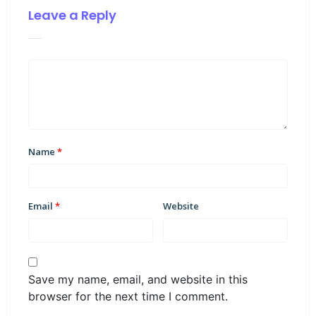
Leave a Reply
Name
*
Email
*
Website
Save my name, email, and website in this
browser for the next time I comment.