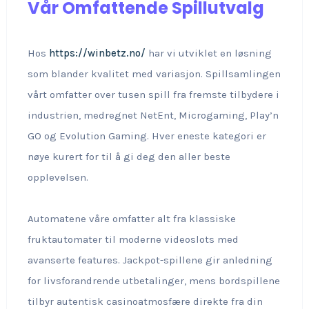
Vår Omfattende Spillutvalg
Hos
https://winbetz.no/
har vi utviklet en løsning
som blander kvalitet med variasjon. Spillsamlingen
vårt omfatter over tusen spill fra fremste tilbydere i
industrien, medregnet NetEnt, Microgaming, Play’n
GO og Evolution Gaming. Hver eneste kategori er
nøye kurert for til å gi deg den aller beste
opplevelsen.
Automatene våre omfatter alt fra klassiske
fruktautomater til moderne videoslots med
avanserte features. Jackpot-spillene gir anledning
for livsforandrende utbetalinger, mens bordspillene
tilbyr autentisk casinoatmosfære direkte fra din