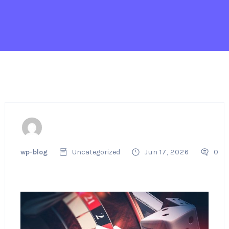
wp-blog
Uncategorized
Jun 17, 2026
0