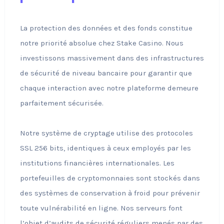
La protection des données et des fonds constitue
notre priorité absolue chez Stake Casino. Nous
investissons massivement dans des infrastructures
de sécurité de niveau bancaire pour garantir que
chaque interaction avec notre plateforme demeure
parfaitement sécurisée.
Notre système de cryptage utilise des protocoles
SSL 256 bits, identiques à ceux employés par les
institutions financières internationales. Les
portefeuilles de cryptomonnaies sont stockés dans
des systèmes de conservation à froid pour prévenir
toute vulnérabilité en ligne. Nos serveurs font
l’objet d’audits de sécurité réguliers menés par des