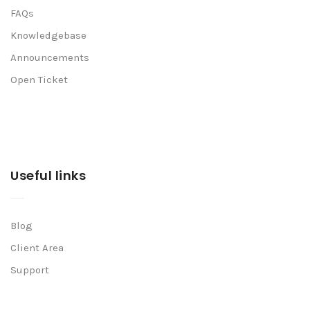
FAQs
Knowledgebase
Announcements
Open Ticket
Useful links
Blog
Client Area
Support