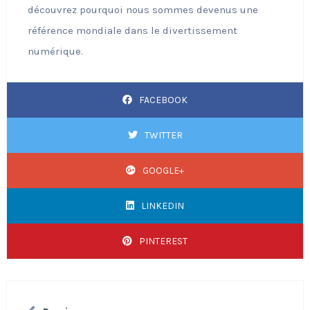
découvrez pourquoi nous sommes devenus une
référence mondiale dans le divertissement
numérique.
FACEBOOK
TWITTER
GOOGLE+
LINKEDIN
PINTEREST