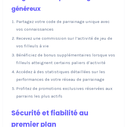
généreux
Partagez votre code de parrainage unique avec
vos connaissances
Recevez une commission sur l’activité de jeu de
vos filleuls à vie
Bénéficiez de bonus supplémentaires lorsque vos
filleuls atteignent certains paliers d’activité
Accédez à des statistiques détaillées sur les
performances de votre réseau de parrainage
Profitez de promotions exclusives réservées aux
parrains les plus actifs
Sécurité et fiabilité au
premier plan