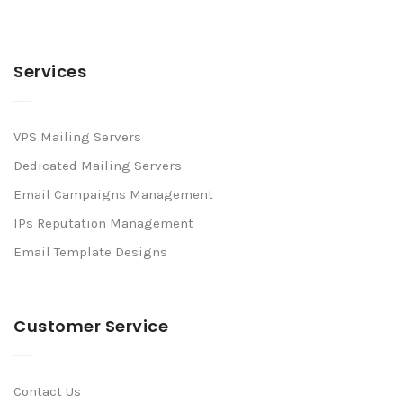
Services
VPS Mailing Servers
Dedicated Mailing Servers
Email Campaigns Management
IPs Reputation Management
Email Template Designs
Customer Service
Contact Us