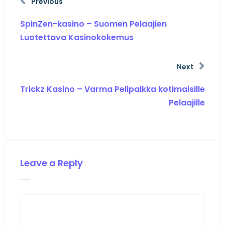
Previous
SpinZen-kasino – Suomen Pelaajien
Luotettava Kasinokokemus
Next
Trickz Kasino – Varma Pelipaikka kotimaisille
Pelaajille
Leave a Reply