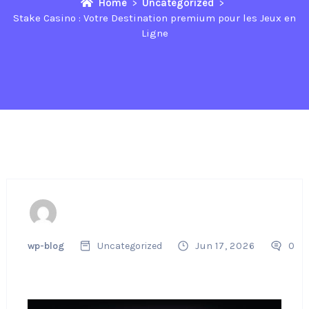
Home
Uncategorized
Stake Casino : Votre Destination premium pour les Jeux en
Ligne
wp-blog
Uncategorized
Jun 17, 2026
0