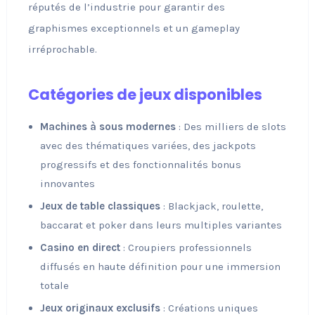
réputés de l’industrie pour garantir des
graphismes exceptionnels et un gameplay
irréprochable.
Catégories de jeux disponibles
Machines à sous modernes
: Des milliers de slots
avec des thématiques variées, des jackpots
progressifs et des fonctionnalités bonus
innovantes
Jeux de table classiques
: Blackjack, roulette,
baccarat et poker dans leurs multiples variantes
Casino en direct
: Croupiers professionnels
diffusés en haute définition pour une immersion
totale
Jeux originaux exclusifs
: Créations uniques