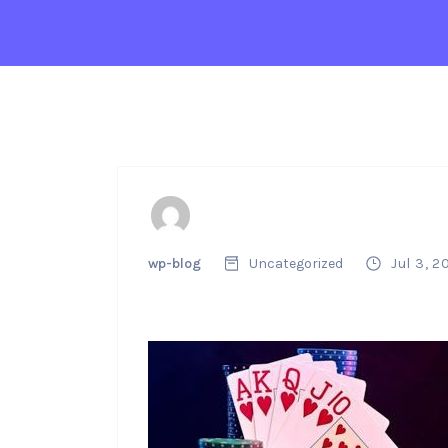
wp-blog
Uncategorized
Jul 3, 2