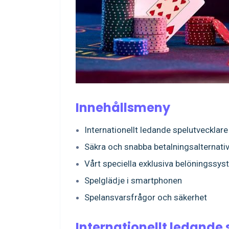
Innehållsmeny
Internationellt ledande spelutvecklar
Säkra och snabba betalningsalternati
Vårt speciella exklusiva belöningssy
Spelglädje i smartphonen
Spelansvarsfrågor och säkerhet
Internationellt ledande 