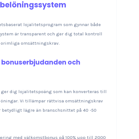
a belöningssystem
itetsbaserat lojalitetsprogram som gynnar både
stem är transparent och ger dig total kontroll
r orimliga omsättningskrav.
ra bonuserbjudanden och
 ger dig lojalitetspoäng som kan konverteras till
löningar. Vi tillämpar rättvisa omsättningskrav
 betydligt lägre än branschsnittet på 40 -50
trering med välkomstbonus på 100% upp till 2000