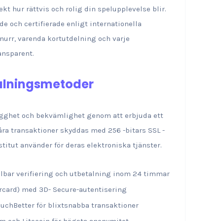
kt hur rättvis och rolig din spelupplevelse blir.
de och certifierade enligt internationella
snurr, varenda kortutdelning och varje
ansparent.
alningsmetoder
trygghet och bekvämlighet genom att erbjuda ett
ra transaktioner skyddas med 256 -bitars SSL -
itut använder för deras elektroniska tjänster.
lbar verifiering och utbetalning inom 24 timmar
ercard) med 3D- Secure-autentisering
MuchBetter för blixtsnabba transaktioner