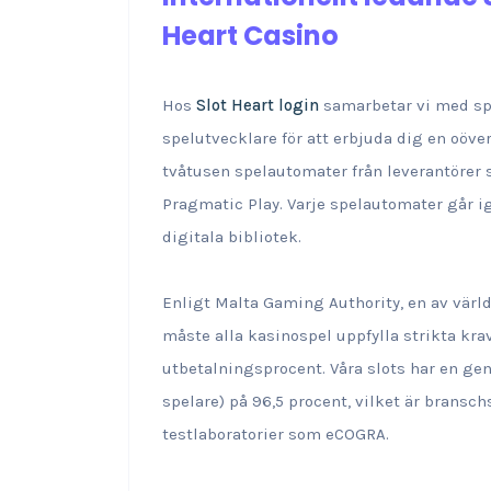
Heart Casino
Hos
Slot Heart login
samarbetar vi med s
spelutvecklare för att erbjuda dig en oöver
tvåtusen spelautomater från leverantörer
Pragmatic Play. Varje spelautomater går ig
digitala bibliotek.
Enligt Malta Gaming Authority, en av vär
måste alla kasinospel uppfylla strikta kr
utbetalningsprocent. Våra slots har en ge
spelare) på 96,5 procent, vilket är bransc
testlaboratorier som eCOGRA.