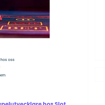
e hos oss
v
stem
spelutvecklare hos Slot