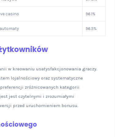
live casino
96.1%
 automaty
96.5%
użytkowników
nii w kreowaniu usatysfakcjonowania graczy.
stem lojalnościowy oraz systematyczne
referencji zróżnicowanych kategorii
est jest czytelnymi i zrozumiałymi
 wersji przed uruchomieniem bonusu.
nościowego