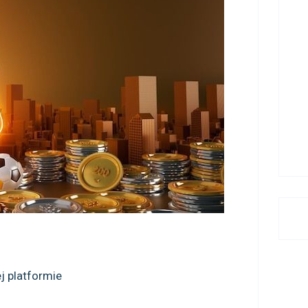
 platformie