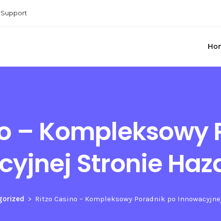
Support
Ho
no – Kompleksowy 
cyjnej Stronie Haz
gorized
Ritzo Casino – Kompleksowy Poradnik po Innowacyjne