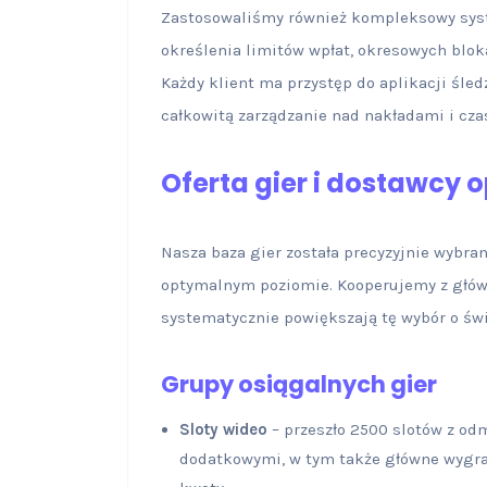
Zastosowaliśmy również kompleksowy syst
określenia limitów wpłat, okresowych blo
Każdy klient ma przystęp do aplikacji śled
całkowitą zarządzanie nad nakładami i cz
Oferta gier i dostawcy
Nasza baza gier została precyzyjnie wybr
optymalnym poziomie. Kooperujemy z głów
systematycznie powiększają tę wybór o świ
Grupy osiągalnych gier
Sloty wideo
– przeszło 2500 slotów z o
dodatkowymi, w tym także główne wygra