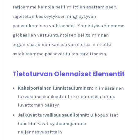
Tarjoamme keinoja pelilimiittien asettamiseen,
rajoitetun keskeytyksen ning pysyvän
poissulkemisen vaihtoehdot. Yhteistyösuhteemme
globaalien vastuuntuntoisen pelitoiminnan
organisaatioiden kanssa varmistaa, niin että
asiakkaamme pääsevät tukea tarvittaessa.
Tietoturvan Olennaiset Elementit
Kaksiportainen tunnistautuminen:
Ylimääräinen
turvakeino asiakastilille kirjautuessa torjuu
luvattoman pääsyn
Jatkuvat turvallisuusauditoinnit:
Ulkopuoliset
tahot tutkivat systeemejämme
neljännesvuosittain