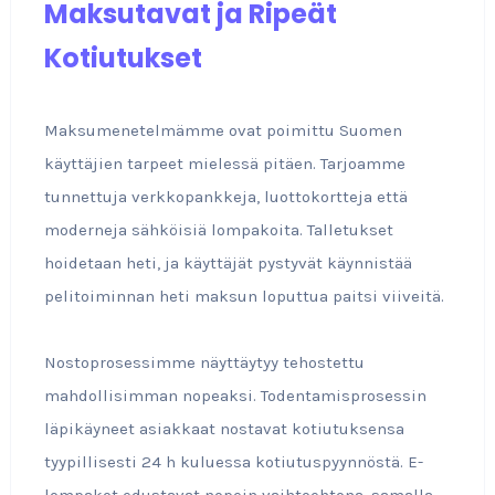
Maksutavat ja Ripeät
Kotiutukset
Maksumenetelmämme ovat poimittu Suomen
käyttäjien tarpeet mielessä pitäen. Tarjoamme
tunnettuja verkkopankkeja, luottokortteja että
moderneja sähköisiä lompakoita. Talletukset
hoidetaan heti, ja käyttäjät pystyvät käynnistää
pelitoiminnan heti maksun loputtua paitsi viiveitä.
Nostoprosessimme näyttäytyy tehostettu
mahdollisimman nopeaksi. Todentamisprosessin
läpikäyneet asiakkaat nostavat kotiutuksensa
tyypillisesti 24 h kuluessa kotiutuspyynnöstä. E-