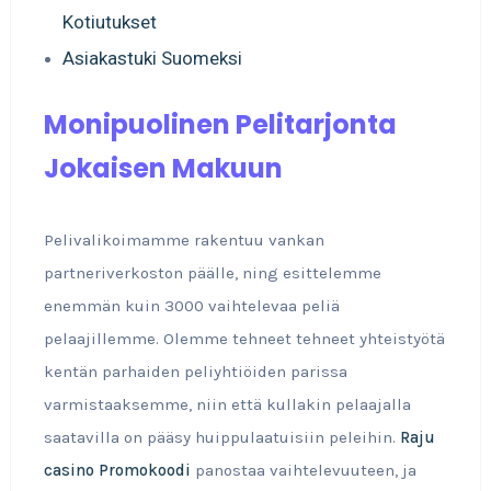
Kotiutukset
Asiakastuki Suomeksi
Monipuolinen Pelitarjonta
Jokaisen Makuun
Pelivalikoimamme rakentuu vankan
partneriverkoston päälle, ning esittelemme
enemmän kuin 3000 vaihtelevaa peliä
pelaajillemme. Olemme tehneet tehneet yhteistyötä
kentän parhaiden peliyhtiöiden parissa
varmistaaksemme, niin että kullakin pelaajalla
saatavilla on pääsy huippulaatuisiin peleihin.
Raju
casino Promokoodi
panostaa vaihtelevuuteen, ja