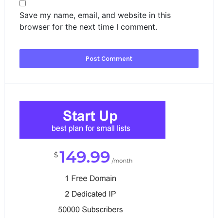
Save my name, email, and website in this
browser for the next time I comment.