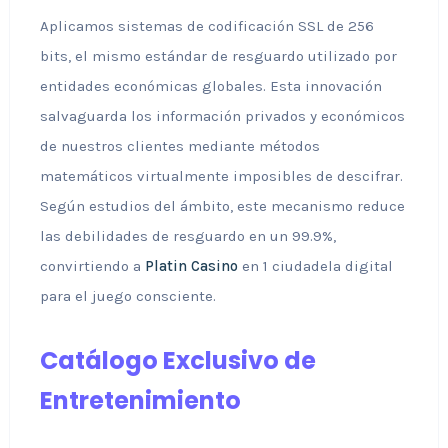
Aplicamos sistemas de codificación SSL de 256
bits, el mismo estándar de resguardo utilizado por
entidades económicas globales. Esta innovación
salvaguarda los información privados y económicos
de nuestros clientes mediante métodos
matemáticos virtualmente imposibles de descifrar.
Según estudios del ámbito, este mecanismo reduce
las debilidades de resguardo en un 99.9%,
convirtiendo a
Platin Casino
en 1 ciudadela digital
para el juego consciente.
Catálogo Exclusivo de
Entretenimiento