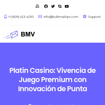
+1 (609) 423-4250
info@bulkmailvps.com
Support
Platin Casino: Vivencia de
Juego Premium con
Innovación de Punta