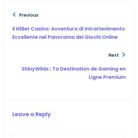
Previous
Il N1Bet Casino: Avventura di Intrattenimento
Eccellente nel Panorama dei Giochi Online
Next
ShinyWilds : Ta Destination de Gaming en
Ligne Premium
Leave a Reply