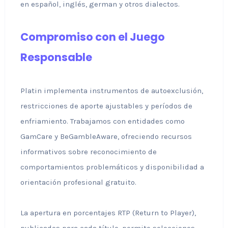
en español, inglés, german y otros dialectos.
Compromiso con el Juego
Responsable
Platin implementa instrumentos de autoexclusión,
restricciones de aporte ajustables y períodos de
enfriamiento. Trabajamos con entidades como
GamCare y BeGambleAware, ofreciendo recursos
informativos sobre reconocimiento de
comportamientos problemáticos y disponibilidad a
orientación profesional gratuito.
La apertura en porcentajes RTP (Return to Player),