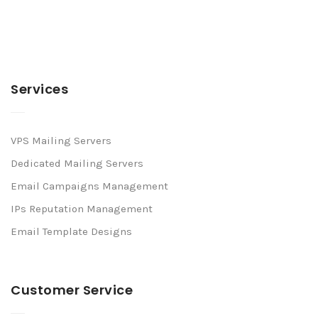
Services
VPS Mailing Servers
Dedicated Mailing Servers
Email Campaigns Management
IPs Reputation Management
Email Template Designs
Customer Service