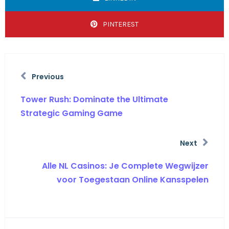
PINTEREST
Previous
Tower Rush: Dominate the Ultimate
Strategic Gaming Game
Next
Alle NL Casinos: Je Complete Wegwijzer
voor Toegestaan Online Kansspelen