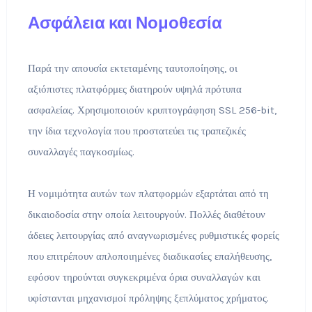
Ασφάλεια και Νομοθεσία
Παρά την απουσία εκτεταμένης ταυτοποίησης, οι
αξιόπιστες πλατφόρμες διατηρούν υψηλά πρότυπα
ασφαλείας. Χρησιμοποιούν κρυπτογράφηση SSL 256-bit,
την ίδια τεχνολογία που προστατεύει τις τραπεζικές
συναλλαγές παγκοσμίως.
Η νομιμότητα αυτών των πλατφορμών εξαρτάται από τη
δικαιοδοσία στην οποία λειτουργούν. Πολλές διαθέτουν
άδειες λειτουργίας από αναγνωρισμένες ρυθμιστικές φορείς
που επιτρέπουν απλοποιημένες διαδικασίες επαλήθευσης,
εφόσον τηρούνται συγκεκριμένα όρια συναλλαγών και
υφίστανται μηχανισμοί πρόληψης ξεπλύματος χρήματος.