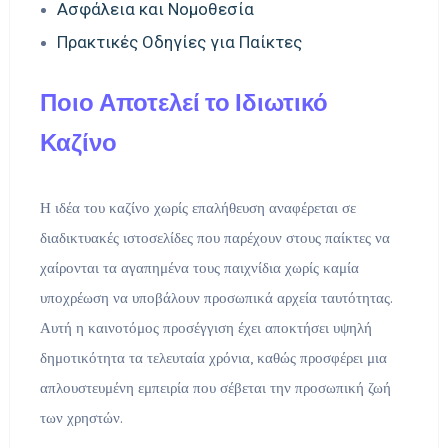
Ασφάλεια και Νομοθεσία
Πρακτικές Οδηγίες για Παίκτες
Ποιο Αποτελεί το Ιδιωτικό
Καζίνο
Η ιδέα του καζίνο χωρίς επαλήθευση αναφέρεται σε
διαδικτυακές ιστοσελίδες που παρέχουν στους παίκτες να
χαίρονται τα αγαπημένα τους παιχνίδια χωρίς καμία
υποχρέωση να υποβάλουν προσωπικά αρχεία ταυτότητας.
Αυτή η καινοτόμος προσέγγιση έχει αποκτήσει υψηλή
δημοτικότητα τα τελευταία χρόνια, καθώς προσφέρει μια
απλουστευμένη εμπειρία που σέβεται την προσωπική ζωή
των χρηστών.