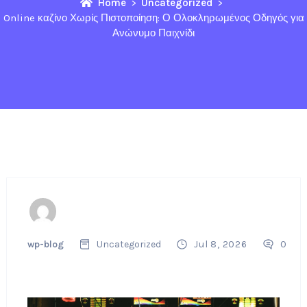
Home
Uncategorized
Online καζίνο Χωρίς Πιστοποίηση: Ο Ολοκληρωμένος Οδηγός για
Ανώνυμο Παιχνίδι
wp-blog
Uncategorized
Jul 8, 2026
0