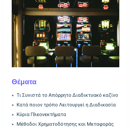
Θέματα
Τι Συνιστά το Απόρρητο Διαδικτυακό καζίνο
Κατά ποιον τρόπο Λειτουργεί η Διαδικασία
Κύρια Πλεονεκτήματα
Μέθοδοι Χρηματοδότησης και Μεταφοράς