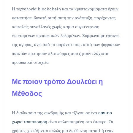
Η τεχνολογία blockchain και τα κρυπτονομίσματα έχουν
καταστήσει δυνατή αυτή αυτή την ανάπτυξη, παρέχοντας
ασφαλείς συναλλαγές χωρίς καμία συγκέντρωση
εκτεταμένων προσωπικών δεδομένων. Σύμφωνα με έρευνες
της αγοράς, άνω από το σαράντα τοις εκατό των ψηφιακών
παικτών προτιμούν πλατφόρμες που ζητούν ελάχιστα
προσωπικά στοιχεία.
Με ποιον τρόπο Δουλεύει η
Μέθοδος
Η διαδικασία της συνδρομής και τζόγου σε ένα
casino
χωρισ ταυτοποιηση
είναι απλοποιημένη στο έπακρο. Οι
χρήστες χρειάζονται απλώς μία διεύθυνση email ή έναν