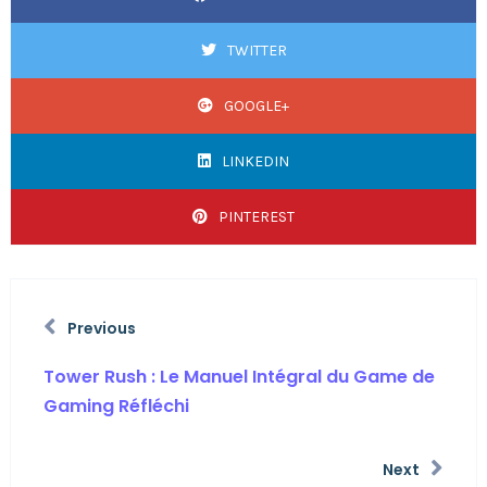
TWITTER
GOOGLE+
LINKEDIN
PINTEREST
Previous
Tower Rush : Le Manuel Intégral du Game de
Gaming Réfléchi
Next