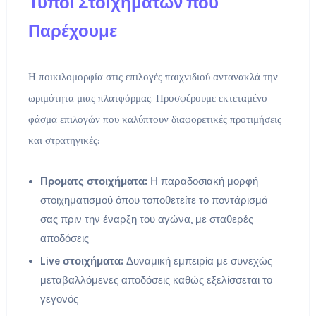
Τύποι Στοιχημάτων που
Παρέχουμε
Η ποικιλομορφία στις επιλογές παιχνιδιού αντανακλά την
ωριμότητα μιας πλατφόρμας. Προσφέρουμε εκτεταμένο
φάσμα επιλογών που καλύπτουν διαφορετικές προτιμήσεις
και στρατηγικές:
Προματς στοιχήματα:
Η παραδοσιακή μορφή
στοιχηματισμού όπου τοποθετείτε το ποντάρισμά
σας πριν την έναρξη του αγώνα, με σταθερές
αποδόσεις
Live στοιχήματα:
Δυναμική εμπειρία με συνεχώς
μεταβαλλόμενες αποδόσεις καθώς εξελίσσεται το
γεγονός