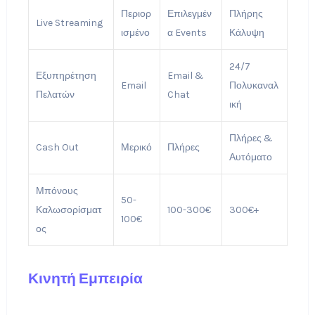
Περιορ
Επιλεγμέν
Πλήρης
Live Streaming
ισμένο
α Events
Κάλυψη
24/7
Εξυπηρέτηση
Email &
Email
Πολυκαναλ
Πελατών
Chat
ική
Πλήρες &
Cash Out
Μερικό
Πλήρες
Αυτόματο
Μπόνους
50-
Καλωσορίσματ
100-300€
300€+
100€
ος
Κινητή Εμπειρία