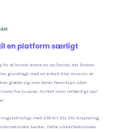
 det
il en platform særligt
 for at kunne levere en spilleside, der forener
lev grundlagt med en enkelt klar mission: at
e kan glæde sig over deres favoritspil uden
icens fra Curacao, hvilket lover retfærdigt spil
er.
eringsteknologi med 256-bit SSL SSL-kryptering,
internationale banker. Dette sikkerhedsniveau