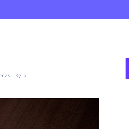
 2026
0