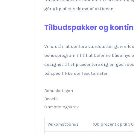
går glip af et sekund af aktionen.
Tilbudspakker og konti
Vi forstår, at spillere værdsætter gavmild
bonusprogram til til at belønne både ny
designet til at præsentere dig en god robu
på specifikke spilleautomater.
Bonuskategori
Benefit
Omsætningskrav
Velkomstbonus
100 procent op til 5.