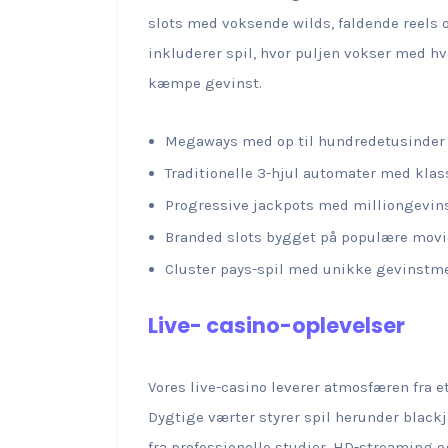
slots med voksende wilds, faldende reels 
inkluderer spil, hvor puljen vokser med hv
kæmpe gevinst.
Megaways med op til hundredetusinder 
Traditionelle 3-hjul automater med kla
Progressive jackpots med milliongevin
Branded slots bygget på populære movie
Cluster pays-spil med unikke gevinstm
Live- casino-oplevelser
Vores live-casino leverer atmosfæren fra et
Dygtige værter styrer spil herunder blackjac
fra professionelle studier. HD-streaming og