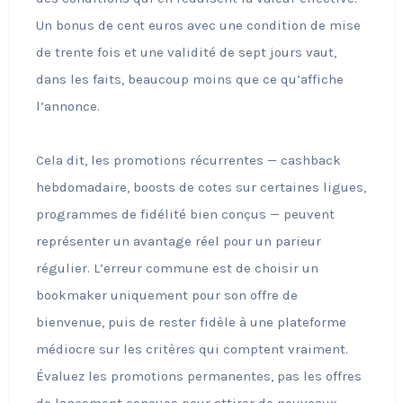
Un bonus de cent euros avec une condition de mise
de trente fois et une validité de sept jours vaut,
dans les faits, beaucoup moins que ce qu’affiche
l’annonce.
Cela dit, les promotions récurrentes — cashback
hebdomadaire, boosts de cotes sur certaines ligues,
programmes de fidélité bien conçus — peuvent
représenter un avantage réel pour un parieur
régulier. L’erreur commune est de choisir un
bookmaker uniquement pour son offre de
bienvenue, puis de rester fidèle à une plateforme
médiocre sur les critères qui comptent vraiment.
Évaluez les promotions permanentes, pas les offres