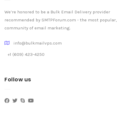
We’re honored to be a Bulk Email Delivery provider
recommended by SMTPForum.com - the most popular,
community of email marketing.
info@bulkmailvps.com
+1 (609) 423-4250
Follow us