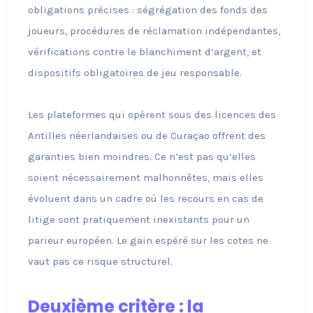
obligations précises : ségrégation des fonds des
joueurs, procédures de réclamation indépendantes,
vérifications contre le blanchiment d’argent, et
dispositifs obligatoires de jeu responsable.
Les plateformes qui opèrent sous des licences des
Antilles néerlandaises ou de Curaçao offrent des
garanties bien moindres. Ce n’est pas qu’elles
soient nécessairement malhonnêtes, mais elles
évoluent dans un cadre où les recours en cas de
litige sont pratiquement inexistants pour un
parieur européen. Le gain espéré sur les cotes ne
vaut pas ce risque structurel.
Deuxième critère : la