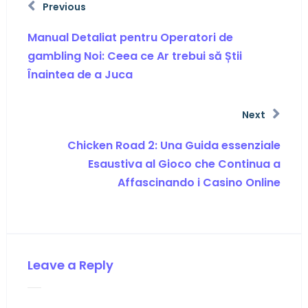
Previous
Manual Detaliat pentru Operatori de
gambling Noi: Ceea ce Ar trebui să Știi
Înaintea de a Juca
Next
Chicken Road 2: Una Guida essenziale
Esaustiva al Gioco che Continua a
Affascinando i Casino Online
Leave a Reply