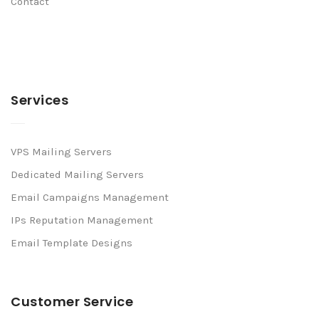
Contact
Services
VPS Mailing Servers
Dedicated Mailing Servers
Email Campaigns Management
IPs Reputation Management
Email Template Designs
Customer Service