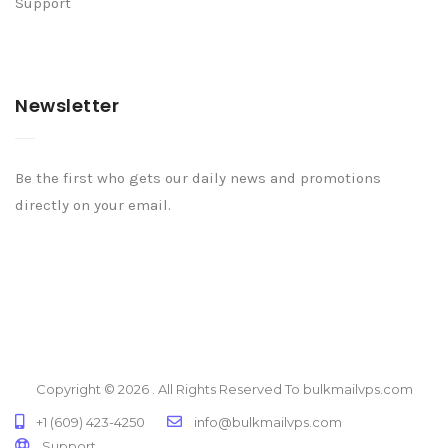
Support
Newsletter
Be the first who gets our daily news and promotions
directly on your email.
Copyright © 2026 . All Rights Reserved To bulkmailvps.com
+1 (609) 423-4250
info@bulkmailvps.com
Support