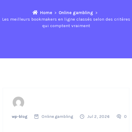
Home
Online gambling
Les meilleurs bookmakers en ligne classés selon des critères
qui comptent vraiment
wp-blog
Online gambling
Jul 2, 2026
0