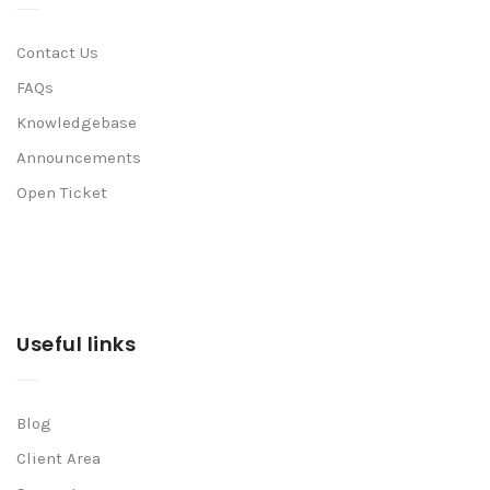
Contact Us
FAQs
Knowledgebase
Announcements
Open Ticket
Useful links
Blog
Client Area