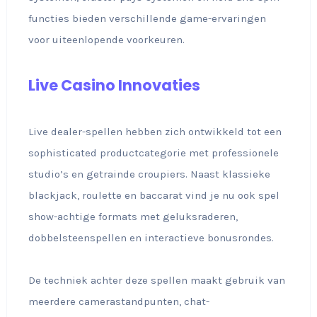
functies bieden verschillende game-ervaringen
voor uiteenlopende voorkeuren.
Live Casino Innovaties
Live dealer-spellen hebben zich ontwikkeld tot een
sophisticated productcategorie met professionele
studio’s en getrainde croupiers. Naast klassieke
blackjack, roulette en baccarat vind je nu ook spel
show-achtige formats met geluksraderen,
dobbelsteenspellen en interactieve bonusrondes.
De techniek achter deze spellen maakt gebruik van
meerdere camerastandpunten, chat-