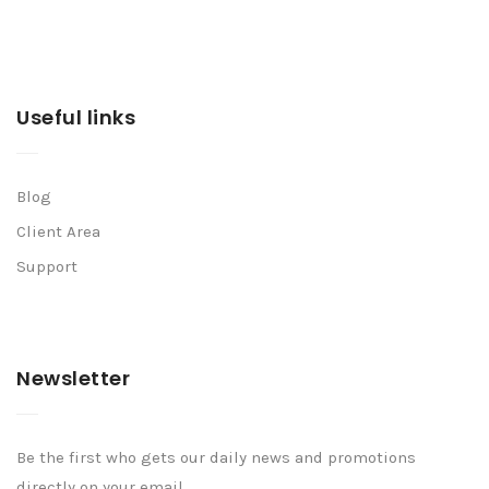
Useful links
Blog
Client Area
Support
Newsletter
Be the first who gets our daily news and promotions
directly on your email.