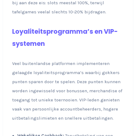
bij aan deze eis: slots meestal 100%, terwijl
tafelgames veelal slechts 10-20% bijdragen.
Loyaliteitsprogramma’s en VIP-
systemen
Veel buitenlandse platformen implementeren
gelaagde loyaliteitsprogramma’s waarbij gokkers
punten sparen door te spelen. Deze punten kunnen
worden ingewisseld voor bonussen, merchandise of
toegang tot unieke toernooien. VIP-leden genieten
vaak van persoonlijke accountbeheerders, hogere
uitbetalingslimieten en snellere uitbetalingen.
Wekelijkse Cashback:
Terugbetaling van een