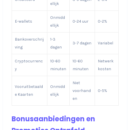
ellijk
Onmidd
E-wallets
0-24 uur
0-2%
ellijk
Bankoverschrij
1-3
3-7 dagen
Variabel
ving
dagen
Cryptocurrenc
10-60
10-60
Netwerk
y
minuten
minuten
kosten
Niet
Vooruitbetaald
Onmidd
voorhand
0-5%
e Kaarten
ellijk
en
Bonusaanbiedingen en