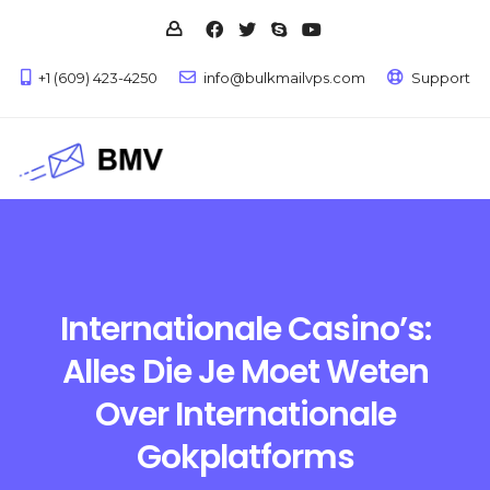
+1 (609) 423-4250
info@bulkmailvps.com
Support
Internationale Casino’s:
Alles Die Je Moet Weten
Over Internationale
Gokplatforms