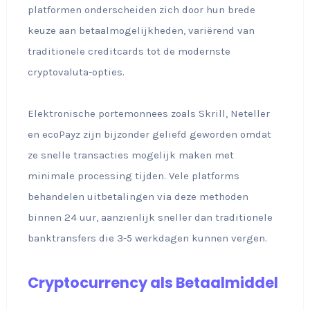
platformen onderscheiden zich door hun brede
keuze aan betaalmogelijkheden, variërend van
traditionele creditcards tot de modernste
cryptovaluta-opties.
Elektronische portemonnees zoals Skrill, Neteller
en ecoPayz zijn bijzonder geliefd geworden omdat
ze snelle transacties mogelijk maken met
minimale processing tijden. Vele platforms
behandelen uitbetalingen via deze methoden
binnen 24 uur, aanzienlijk sneller dan traditionele
banktransfers die 3-5 werkdagen kunnen vergen.
Cryptocurrency als Betaalmiddel