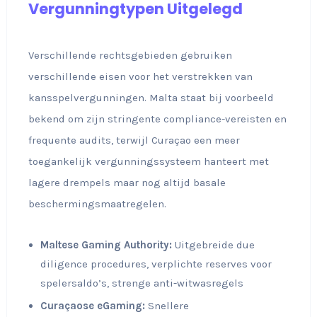
Vergunningtypen Uitgelegd
Verschillende rechtsgebieden gebruiken
verschillende eisen voor het verstrekken van
kansspelvergunningen. Malta staat bij voorbeeld
bekend om zijn stringente compliance-vereisten en
frequente audits, terwijl Curaçao een meer
toegankelijk vergunningssysteem hanteert met
lagere drempels maar nog altijd basale
beschermingsmaatregelen.
Maltese Gaming Authority:
Uitgebreide due
diligence procedures, verplichte reserves voor
spelersaldo’s, strenge anti-witwasregels
Curaçaose eGaming:
Snellere