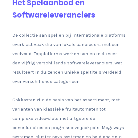
Het Spelaanbod en
Softwareleveranciers
De collectie aan spellen bij internationale platforms
overklast vaak die van lokale aanbieders met een
veelvoud. Topplatforms werken samen met meer
dan vijftig verschillende softwareleveranciers, wat
resulteert in duizenden unieke speltitels verdeeld
over verschillende categorieën.
Gokkasten zijn de basis van het assortiment, met
varianten van klassieke fruitautomaten tot
complexe video-slots met uitgebreide
bonusfuncties en progressieve jackpots. Megaways
systemen, cluster pays-systemen en hold and spin