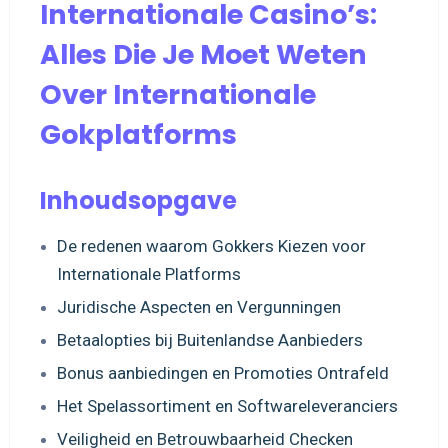
Internationale Casino’s:
Alles Die Je Moet Weten
Over Internationale
Gokplatforms
Inhoudsopgave
De redenen waarom Gokkers Kiezen voor
Internationale Platforms
Juridische Aspecten en Vergunningen
Betaalopties bij Buitenlandse Aanbieders
Bonus aanbiedingen en Promoties Ontrafeld
Het Spelassortiment en Softwareleveranciers
Veiligheid en Betrouwbaarheid Checken