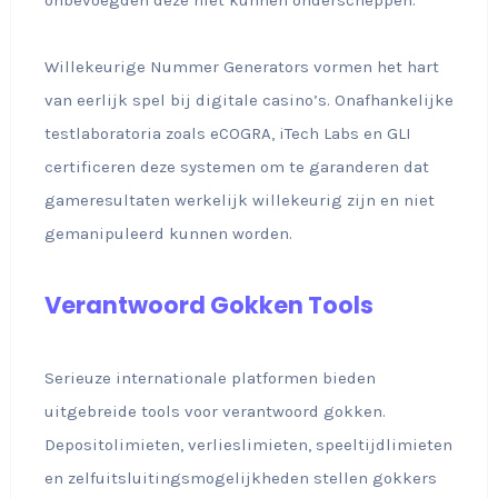
onbevoegden deze niet kunnen onderscheppen.
Willekeurige Nummer Generators vormen het hart
van eerlijk spel bij digitale casino’s. Onafhankelijke
testlaboratoria zoals eCOGRA, iTech Labs en GLI
certificeren deze systemen om te garanderen dat
gameresultaten werkelijk willekeurig zijn en niet
gemanipuleerd kunnen worden.
Verantwoord Gokken Tools
Serieuze internationale platformen bieden
uitgebreide tools voor verantwoord gokken.
Depositolimieten, verlieslimieten, speeltijdlimieten
en zelfuitsluitingsmogelijkheden stellen gokkers