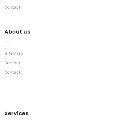
Contact
About us
Site map
Careers
Contact
Services