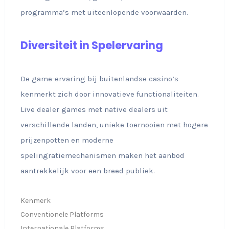
programma’s met uiteenlopende voorwaarden.
Diversiteit in Spelervaring
De game-ervaring bij buitenlandse casino’s
kenmerkt zich door innovatieve functionaliteiten.
Live dealer games met native dealers uit
verschillende landen, unieke toernooien met hogere
prijzenpotten en moderne
spelingratiemechanismen maken het aanbod
aantrekkelijk voor een breed publiek.
Kenmerk
Conventionele Platforms
Internationale Platforms