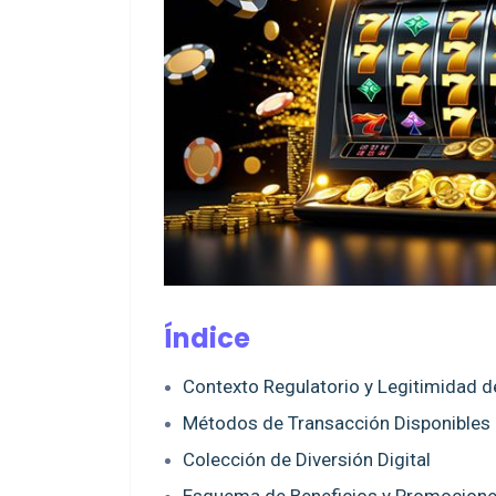
Índice
Contexto Regulatorio y Legitimidad de
Métodos de Transacción Disponibles
Colección de Diversión Digital
Esquema de Beneficios y Promocion