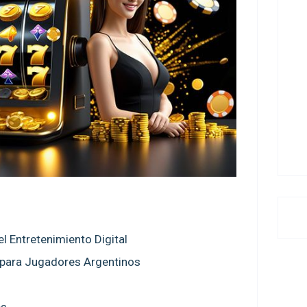
l Entretenimiento Digital
 para Jugadores Argentinos
es