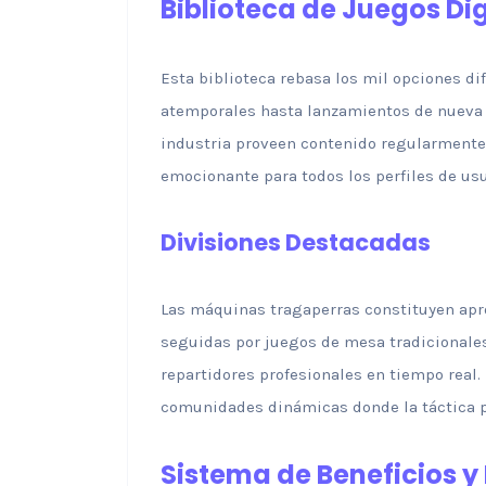
Biblioteca de Juegos Dig
Esta biblioteca rebasa los mil opciones di
atemporales hasta lanzamientos de nueva g
industria proveen contenido regularmente 
emocionante para todos los perfiles de usu
Divisiones Destacadas
Las máquinas tragaperras constituyen apro
seguidas por juegos de mesa tradicionales
repartidores profesionales en tiempo real.
comunidades dinámicas donde la táctica pr
Sistema de Beneficios 