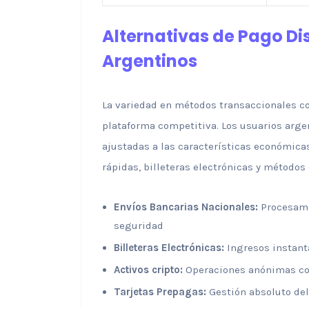
Alternativas de Pago Di
Argentinos
La variedad en métodos transaccionales co
plataforma competitiva. Los usuarios arge
ajustadas a las características económica
rápidas, billeteras electrónicas y métodos
Envíos Bancarias Nacionales:
Procesami
seguridad
Billeteras Electrónicas:
Ingresos instant
Activos cripto:
Operaciones anónimas con
Tarjetas Prepagas:
Gestión absoluto del