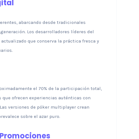
ital
ferentes, abarcando desde tradicionales
eneración. Los desarrolladores líderes del
actualizado que conserva la práctica fresca y
arios.
ximadamente el 70% de la participación total,
 que ofrecen experiencias auténticas con
 Las versiones de póker multiplayer crean
evalece sobre el azar puro.
y Promociones