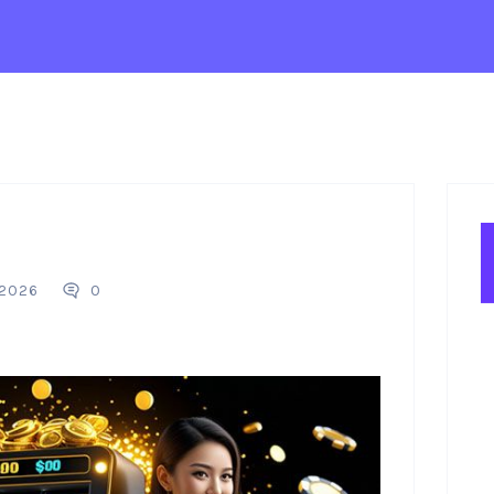
 2026
0