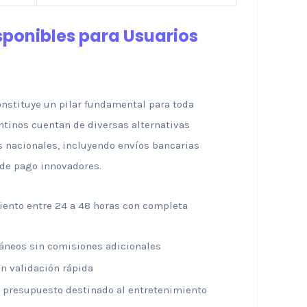
sponibles para Usuarios
nstituye un pilar fundamental para toda
ntinos cuentan de diversas alternativas
s nacionales, incluyendo envíos bancarias
 de pago innovadores.
ento entre 24 a 48 horas con completa
áneos sin comisiones adicionales
 validación rápida
 presupuesto destinado al entretenimiento