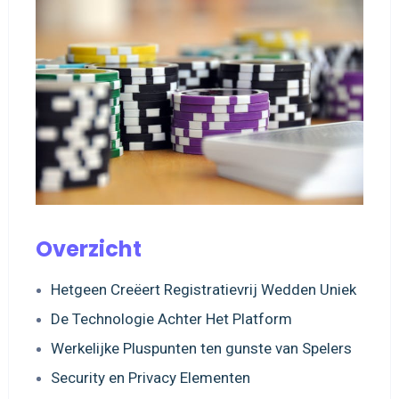
Overzicht
Hetgeen Creëert Registratievrij Wedden Uniek
De Technologie Achter Het Platform
Werkelijke Pluspunten ten gunste van Spelers
Security en Privacy Elementen