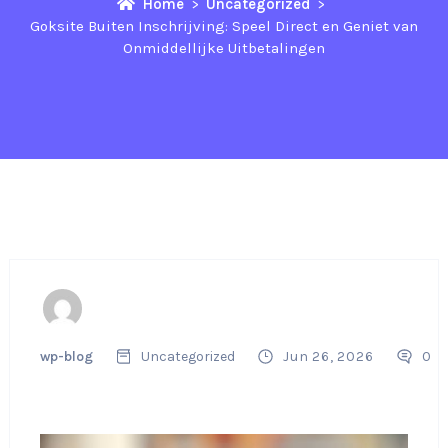
Home
Uncategorized
Goksite Buiten Inschrijving: Speel Direct en Geniet van
Onmiddellijke Uitbetalingen
wp-blog
Uncategorized
Jun 26, 2026
0