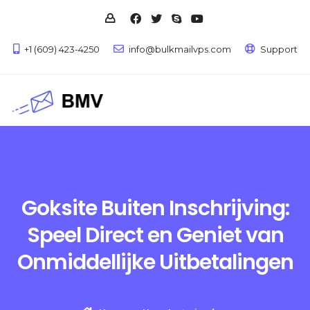
+1 (609) 423-4250
info@bulkmailvps.com
Support
Goksite Buiten Inschrijving:
Speel Direct en Geniet van
Onmiddellijke Uitbetalingen