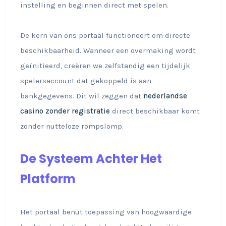
instelling en beginnen direct met spelen.
De kern van ons portaal functioneert om directe
beschikbaarheid. Wanneer een overmaking wordt
geïnitieerd, creëren we zelfstandig een tijdelijk
spelersaccount dat gekoppeld is aan
bankgegevens. Dit wil zeggen dat
nederlandse
casino zonder registratie
direct beschikbaar komt
zonder nutteloze rompslomp.
De Systeem Achter Het
Platform
Het portaal benut toepassing van hoogwaardige