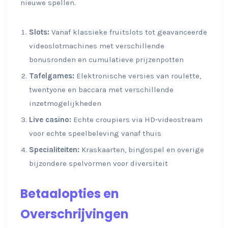
nieuwe spellen.
Slots:
Vanaf klassieke fruitslots tot geavanceerde
videoslotmachines met verschillende
bonusronden en cumulatieve prijzenpotten
Tafelgames:
Elektronische versies van roulette,
twentyone en baccara met verschillende
inzetmogelijkheden
Live casino:
Echte croupiers via HD-videostream
voor echte speelbeleving vanaf thuis
Specialiteiten:
Kraskaarten, bingospel en overige
bijzondere spelvormen voor diversiteit
Betaalopties en
Overschrijvingen