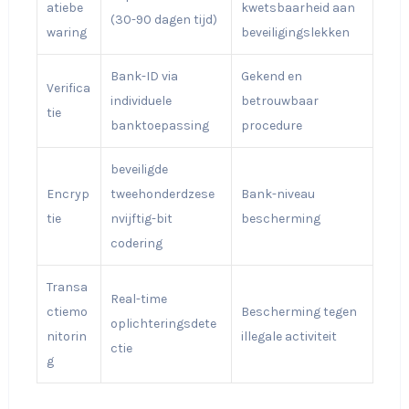
atiebe
kwetsbaarheid aan
(30-90 dagen tijd)
waring
beveiligingslekken
Bank-ID via
Gekend en
Verifica
individuele
betrouwbaar
tie
banktoepassing
procedure
beveiligde
Encryp
tweehonderdzese
Bank-niveau
tie
nvijftig-bit
bescherming
codering
Transa
Real-time
ctiemo
Bescherming tegen
oplichteringsdete
nitorin
illegale activiteit
ctie
g