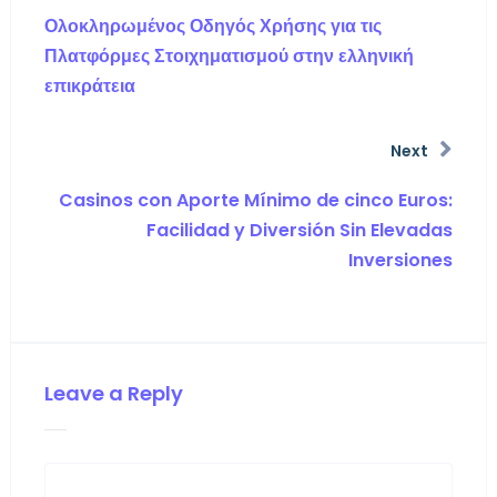
Ολοκληρωμένος Οδηγός Χρήσης για τις
Πλατφόρμες Στοιχηματισμού στην ελληνική
επικράτεια
Next
Casinos con Aporte Mínimo de cinco Euros:
Facilidad y Diversión Sin Elevadas
Inversiones
Leave a Reply