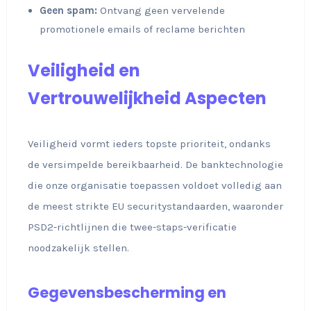
Geen spam:
Ontvang geen vervelende
promotionele emails of reclame berichten
Veiligheid en
Vertrouwelijkheid Aspecten
Veiligheid vormt ieders topste prioriteit, ondanks
de versimpelde bereikbaarheid. De banktechnologie
die onze organisatie toepassen voldoet volledig aan
de meest strikte EU securitystandaarden, waaronder
PSD2-richtlijnen die twee-staps-verificatie
noodzakelijk stellen.
Gegevensbescherming en