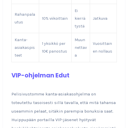
Ei
Rahanpala
10% viikoittain
kierrä
Jatkuva
utus
tystä
Kanta-
Muun
1 yksikkö per
Vuosittain
asiakaspis
nettav
10€ panostus
en nollaus
teet
a
VIP-ohjelman Edut
Pelisivustomme kanta-asiakasohjelma on
toteutettu tasoisesti sillä tavalla, että mitä tahansa
useammin pelaat, sitäkin parempia bonuksia saat.
Huippupään portailla VIP-jäsenet hyötyvät