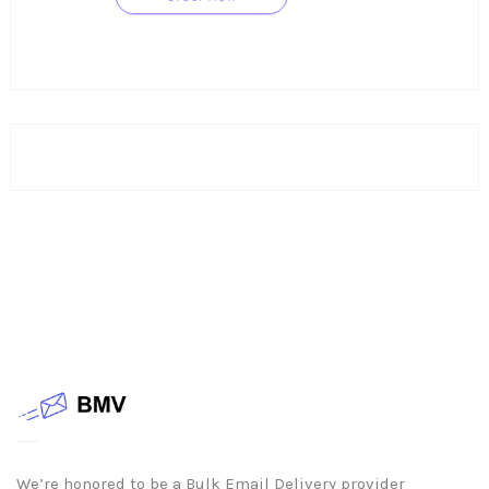
We’re honored to be a Bulk Email Delivery provider