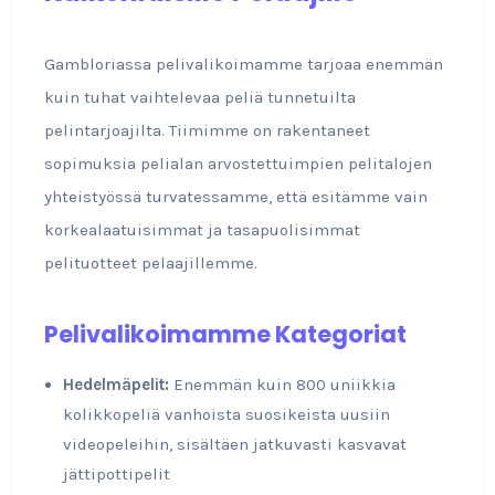
Gambloriassa pelivalikoimamme tarjoaa enemmän
kuin tuhat vaihtelevaa peliä tunnetuilta
pelintarjoajilta. Tiimimme on rakentaneet
sopimuksia pelialan arvostettuimpien pelitalojen
yhteistyössä turvatessamme, että esitämme vain
korkealaatuisimmat ja tasapuolisimmat
pelituotteet pelaajillemme.
Pelivalikoimamme Kategoriat
Hedelmäpelit:
Enemmän kuin 800 uniikkia
kolikkopeliä vanhoista suosikeista uusiin
videopeleihin, sisältäen jatkuvasti kasvavat
jättipottipelit