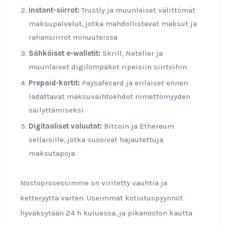
Instant-siirrot:
Trustly ja muunlaiset välittömät
maksupalvelut, jotka mahdollistavat maksut ja
rahansiirrot minuuteissa
Sähköiset e-walletit:
Skrill, Neteller ja
muunlaiset digilompakot ripeisiin siirtoihin
Prepaid-kortit:
Paysafecard ja erilaiset ennen
ladattavat maksuvaihtoehdot nimettömyyden
säilyttämiseksi
Digitaaliset valuutat:
Bitcoin ja Ethereum
sellaisille, jotka suosivat hajautettuja
maksutapoja
Nostoprosessimme on viritetty vauhtia ja
ketteryyttä varten. Useimmat kotiutuspyynnöt
hyväksytään 24 h kuluessa, ja pikanoston kautta