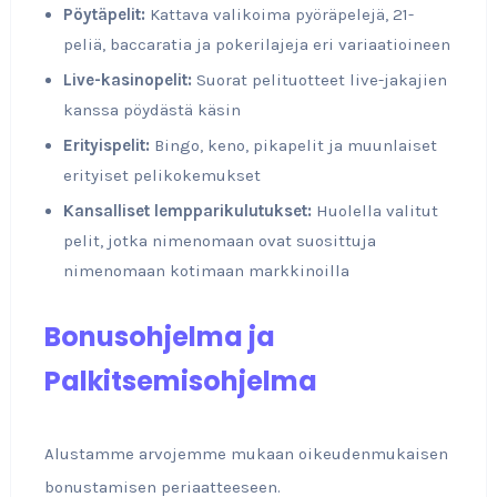
Pöytäpelit:
Kattava valikoima pyöräpelejä, 21-
peliä, baccaratia ja pokerilajeja eri variaatioineen
Live-kasinopelit:
Suorat pelituotteet live-jakajien
kanssa pöydästä käsin
Erityispelit:
Bingo, keno, pikapelit ja muunlaiset
erityiset pelikokemukset
Kansalliset lempparikulutukset:
Huolella valitut
pelit, jotka nimenomaan ovat suosittuja
nimenomaan kotimaan markkinoilla
Bonusohjelma ja
Palkitsemisohjelma
Alustamme arvojemme mukaan oikeudenmukaisen
bonustamisen periaatteeseen.