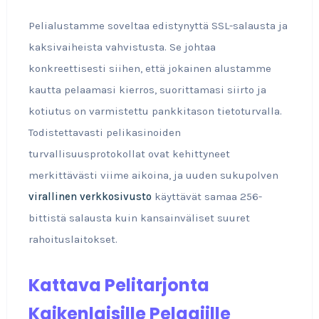
Pelialustamme soveltaa edistynyttä SSL-salausta ja
kaksivaiheista vahvistusta. Se johtaa
konkreettisesti siihen, että jokainen alustamme
kautta pelaamasi kierros, suorittamasi siirto ja
kotiutus on varmistettu pankkitason tietoturvalla.
Todistettavasti pelikasinoiden
turvallisuusprotokollat ovat kehittyneet
merkittävästi viime aikoina, ja uuden sukupolven
virallinen verkkosivusto
käyttävät samaa 256-
bittistä salausta kuin kansainväliset suuret
rahoituslaitokset.
Kattava Pelitarjonta
Kaikenlaisille Pelaajille