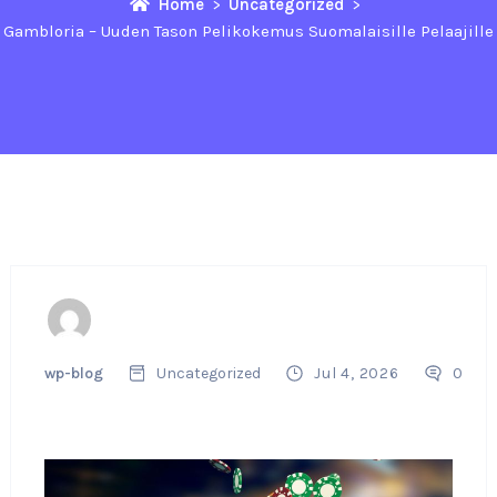
Home
Uncategorized
Gambloria – Uuden Tason Pelikokemus Suomalaisille Pelaajille
wp-blog
Uncategorized
Jul 4, 2026
0