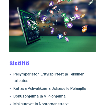
Sisältö
Peliympäristön Erityispiirteet ja Tekninen
toteutus
Kattava Pelivalikoima Jokaiselle Pelaajille
Bonusohjelma ja VIP-ohjelma
Maksutavat ja Nostomenettelyt