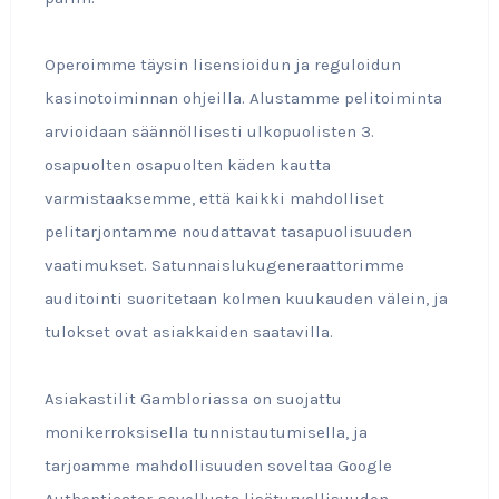
Operoimme täysin lisensioidun ja reguloidun
kasinotoiminnan ohjeilla. Alustamme pelitoiminta
arvioidaan säännöllisesti ulkopuolisten 3.
osapuolten osapuolten käden kautta
varmistaaksemme, että kaikki mahdolliset
pelitarjontamme noudattavat tasapuolisuuden
vaatimukset. Satunnaislukugeneraattorimme
auditointi suoritetaan kolmen kuukauden välein, ja
tulokset ovat asiakkaiden saatavilla.
Asiakastilit Gambloriassa on suojattu
monikerroksisella tunnistautumisella, ja
tarjoamme mahdollisuuden soveltaa Google