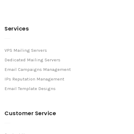
Services
VPS Mailing Servers
Dedicated Mailing Servers
Email Campaigns Management
IPs Reputation Management
Email Template Designs
Customer Service