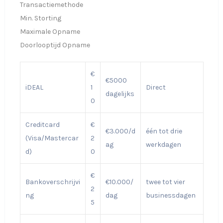
Transactiemethode
Min. Storting
Maximale Opname
Doorlooptijd Opname
€
€5000
iDEAL
1
Direct
dagelijks
0
Creditcard
€
€3.000/d
één tot drie
(Visa/Mastercar
2
ag
werkdagen
d)
0
€
Bankoverschrijvi
€10.000/
twee tot vier
2
ng
dag
businessdagen
5