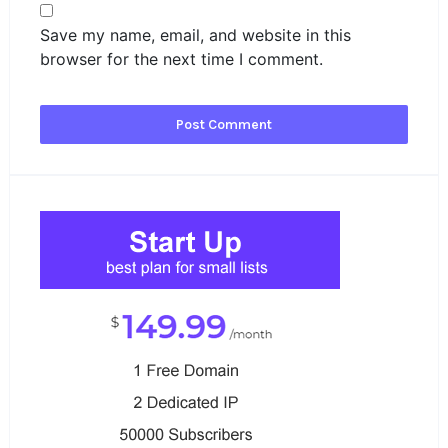
Save my name, email, and website in this
browser for the next time I comment.