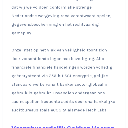
dat wij we voldoen conform alle strenge
Nederlandse wetgeving rond verantwoord spelen,
gegevensbescherming en het rechtvaardig
gameplay.
Onze inzet op het vlak van veiligheid toont zich
door verschillende lagen aan beveiliging. Alle
financiële financiële handelingen worden volledig
geëncrypteerd via 256-bit SSL encryptie, gelijke
standaard welke vanuit bankensector globaal in
gebruik is gebruikt. Bovendien ondergaan ons
casinospellen frequente audits door onafhankelijke
auditbureaus zoals eCOGRA alsmede iTech Labs.