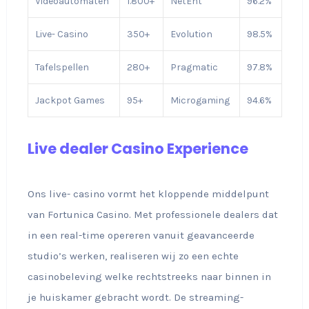
Videoautomaten
1.800+
NetEnt
96.2%
Live- Casino
350+
Evolution
98.5%
Tafelspellen
280+
Pragmatic
97.8%
Jackpot Games
95+
Microgaming
94.6%
Live dealer Casino Experience
Ons live- casino vormt het kloppende middelpunt
van Fortunica Casino. Met professionele dealers dat
in een real-time opereren vanuit geavanceerde
studio’s werken, realiseren wij zo een echte
casinobeleving welke rechtstreeks naar binnen in
je huiskamer gebracht wordt. De streaming-