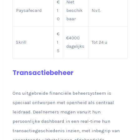
€
Niet
Paysafecard
1
beschik
N.v.t.
0
baar
€
€4000
Skrill
1
Tot 24 u
dagelijks
5
Transactiebeheer
Ons uitgebreide financiële beheersysteem is
speciaal ontworpen met openheid als centraal
leidraad. Deelnemers mogen vanuit hun
persoonlijke dashboard in een real-time hun
transactiegeschiedenis inzien, met inbegrip van