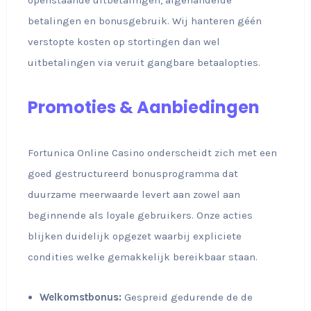
openstaande uitbetalingen, afgehandelde
betalingen en bonusgebruik. Wij hanteren géén
verstopte kosten op stortingen dan wel
uitbetalingen via veruit gangbare betaalopties.
Promoties & Aanbiedingen
Fortunica Online Casino onderscheidt zich met een
goed gestructureerd bonusprogramma dat
duurzame meerwaarde levert aan zowel aan
beginnende als loyale gebruikers. Onze acties
blijken duidelijk opgezet waarbij expliciete
condities welke gemakkelijk bereikbaar staan.
Welkomstbonus:
Gespreid gedurende de de