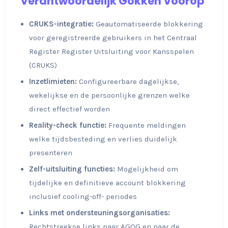
Verantwoordelijk Gokken Voorop
CRUKS-integratie:
Geautomatiseerde blokkering
voor geregistreerde gebruikers in het Centraal
Register Register Uitsluiting voor Kansspelen
(CRUKS)
Inzetlimieten:
Configureerbare dagelijkse,
wekelijkse en de persoonlijke grenzen welke
direct effectief worden
Reality-check functie:
Frequente meldingen
welke tijdsbesteding en verlies duidelijk
presenteren
Zelf-uitsluiting functies:
Mogelijkheid om
tijdelijke en definitieve account blokkering
inclusief cooling-off- periodes
Links met ondersteuningsorganisaties:
Rechtstreekse links naar AGOG en naar de