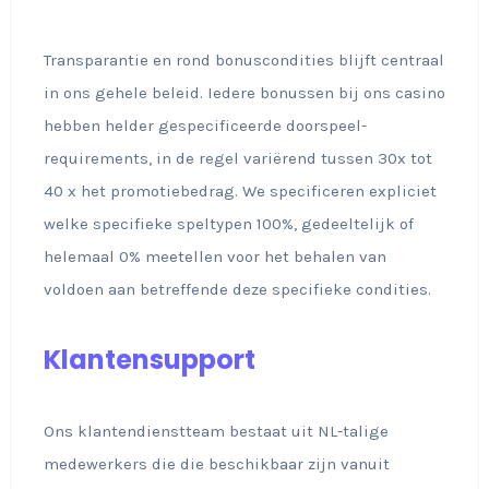
Transparantie en rond bonuscondities blijft centraal
in ons gehele beleid. Iedere bonussen bij ons casino
hebben helder gespecificeerde doorspeel-
requirements, in de regel variërend tussen 30x tot
40 x het promotiebedrag. We specificeren expliciet
welke specifieke speltypen 100%, gedeeltelijk of
helemaal 0% meetellen voor het behalen van
voldoen aan betreffende deze specifieke condities.
Klantensupport
Ons klantendienstteam bestaat uit NL-talige
medewerkers die die beschikbaar zijn vanuit