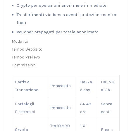
Crypto per operazioni anonime e immediate
Trasferimenti via banca aventi protezione contro
frodi
Voucher prepagati per totale anonimato
Modalità
Tempo Deposito
Tempo Prelievo
Commissioni
Cards di
Da 3 a
Dallo 0
Immediato
Transazione
5 day
al 2%
Portafogli
24-48
Senza
Immediato
Elettronici
ore
costi
Tra 10 e 30
1-6
Crypto
Basse