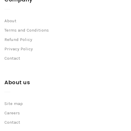
About
Terms and Conditions
Refund Policy
Privacy Policy
Contact
About us
Site map
Careers
Contact