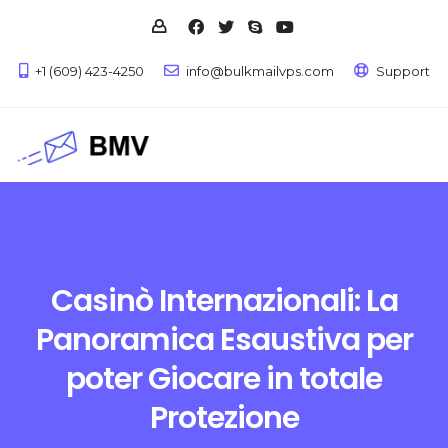
+1 (609) 423-4250
info@bulkmailvps.com
Support
Casinò Internazionali: La
Panoramica Esaustiva per
poter Giocare in totale
Protezione