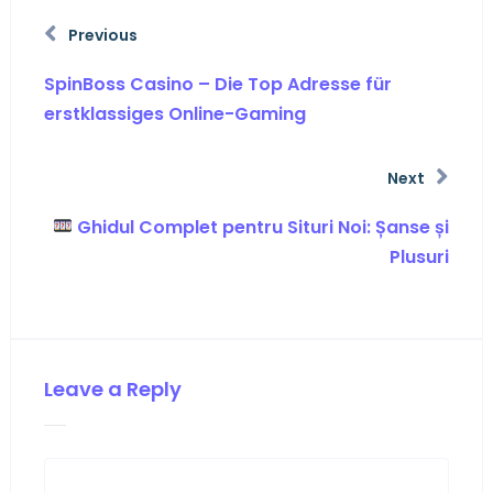
Previous
SpinBoss Casino – Die Top Adresse für
erstklassiges Online-Gaming
Next
Ghidul Complet pentru Situri Noi: Șanse și
Plusuri
Leave a Reply