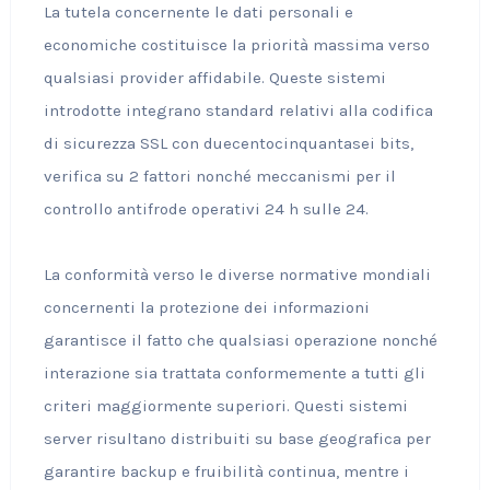
La tutela concernente le dati personali e
economiche costituisce la priorità massima verso
qualsiasi provider affidabile. Queste sistemi
introdotte integrano standard relativi alla codifica
di sicurezza SSL con duecentocinquantasei bits,
verifica su 2 fattori nonché meccanismi per il
controllo antifrode operativi 24 h sulle 24.
La conformità verso le diverse normative mondiali
concernenti la protezione dei informazioni
garantisce il fatto che qualsiasi operazione nonché
interazione sia trattata conformemente a tutti gli
criteri maggiormente superiori. Questi sistemi
server risultano distribuiti su base geografica per
garantire backup e fruibilità continua, mentre i