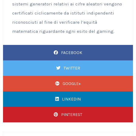
sistemi generatori relativi ai cifre aleatori vengono
certificati ciclicamente da istituti indipendenti
riconosciuti al fine di verificare l’equità
matematica riguardante ogni esito del gaming.
FACEBOOK
TWITTER
GOOGLE+
LINKEDIN
PINTEREST