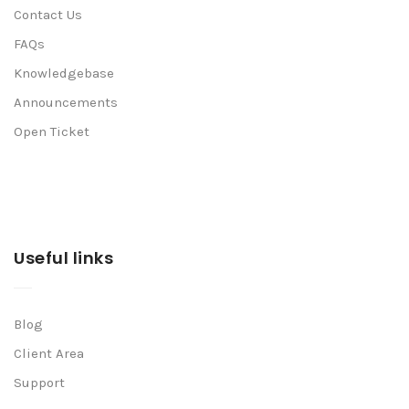
Contact Us
FAQs
Knowledgebase
Announcements
Open Ticket
Useful links
Blog
Client Area
Support