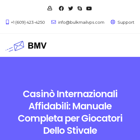
+1 (609) 423-4250
info@bulkmailvps.com
Support
Casinò Internazionali
Affidabili: Manuale
Completa per Giocatori
Dello Stivale