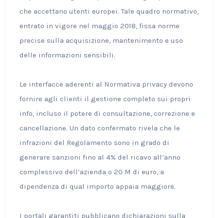
che accettano utenti europei. Tale quadro normativo,
entrato in vigore nel maggio 2018, fissa norme
precise sulla acquisizione, mantenimento e uso
delle informazioni sensibili.
Le interfacce aderenti al Normativa privacy devono
fornire agli clienti il gestione completo sui propri
info, incluso il potere di consultazione, correzione e
cancellazione. Un dato confermato rivela che le
infrazioni del Regolamento sono in grado di
generare sanzioni fino al 4% del ricavo all’anno
complessivo dell’azienda o 20 M di euro, a
dipendenza di qual importo appaia maggiore.
I portali garantiti pubblicano dichiarazioni sulla