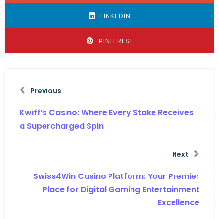
LINKEDIN
PINTEREST
Previous
Kwiff’s Casino: Where Every Stake Receives
a Supercharged Spin
Next
Swiss4Win Casino Platform: Your Premier
Place for Digital Gaming Entertainment
Excellence