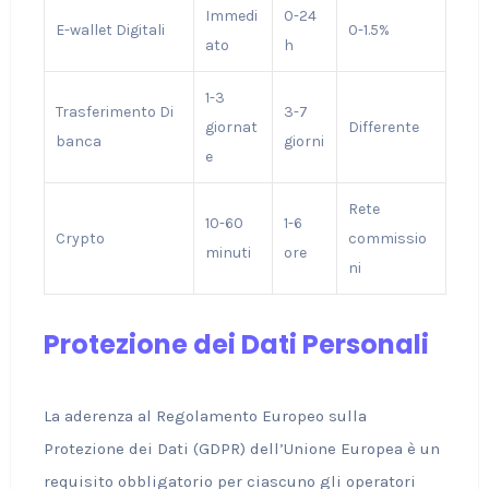
Immedi
0-24
E-wallet Digitali
0-1.5%
ato
h
1-3
Trasferimento Di
3-7
giornat
Differente
banca
giorni
e
Rete
10-60
1-6
Crypto
commissio
minuti
ore
ni
Protezione dei Dati Personali
La aderenza al Regolamento Europeo sulla
Protezione dei Dati (GDPR) dell’Unione Europea è un
requisito obbligatorio per ciascuno gli operatori