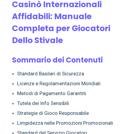
Casinò Internazionali
Affidabili: Manuale
Completa per Giocatori
Dello Stivale
Sommario dei Contenuti
Standard Basilari di Sicurezza
Licenze e Regolamentazioni Mondiali
Metodi di Pagamento Garantiti
Tutela dei Info Sensibili
Strategie di Gioco Responsabile
Limpidezza nelle Promozioni Promozionali
Standard del Servizio Giocatori