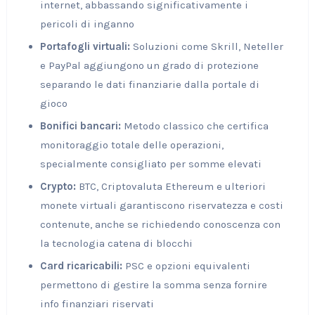
internet, abbassando significativamente i
pericoli di inganno
Portafogli virtuali:
Soluzioni come Skrill, Neteller
e PayPal aggiungono un grado di protezione
separando le dati finanziarie dalla portale di
gioco
Bonifici bancari:
Metodo classico che certifica
monitoraggio totale delle operazioni,
specialmente consigliato per somme elevati
Crypto:
BTC, Criptovaluta Ethereum e ulteriori
monete virtuali garantiscono riservatezza e costi
contenute, anche se richiedendo conoscenza con
la tecnologia catena di blocchi
Card ricaricabili:
PSC e opzioni equivalenti
permettono di gestire la somma senza fornire
info finanziari riservati