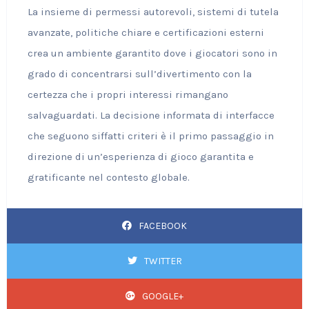
La insieme di permessi autorevoli, sistemi di tutela
avanzate, politiche chiare e certificazioni esterni
crea un ambiente garantito dove i giocatori sono in
grado di concentrarsi sull’divertimento con la
certezza che i propri interessi rimangano
salvaguardati. La decisione informata di interfacce
che seguono siffatti criteri è il primo passaggio in
direzione di un’esperienza di gioco garantita e
gratificante nel contesto globale.
FACEBOOK
TWITTER
GOOGLE+