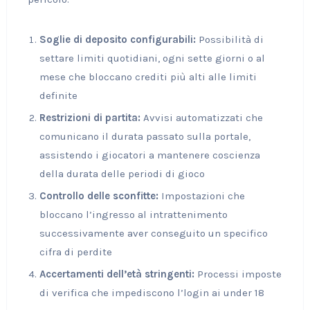
Soglie di deposito configurabili:
Possibilità di
settare limiti quotidiani, ogni sette giorni o al
mese che bloccano crediti più alti alle limiti
definite
Restrizioni di partita:
Avvisi automatizzati che
comunicano il durata passato sulla portale,
assistendo i giocatori a mantenere coscienza
della durata delle periodi di gioco
Controllo delle sconfitte:
Impostazioni che
bloccano l’ingresso al intrattenimento
successivamente aver conseguito un specifico
cifra di perdite
Accertamenti dell’età stringenti:
Processi imposte
di verifica che impediscono l’login ai under 18