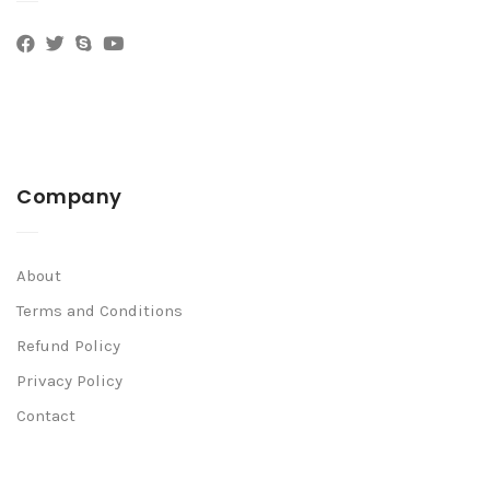
Company
About
Terms and Conditions
Refund Policy
Privacy Policy
Contact