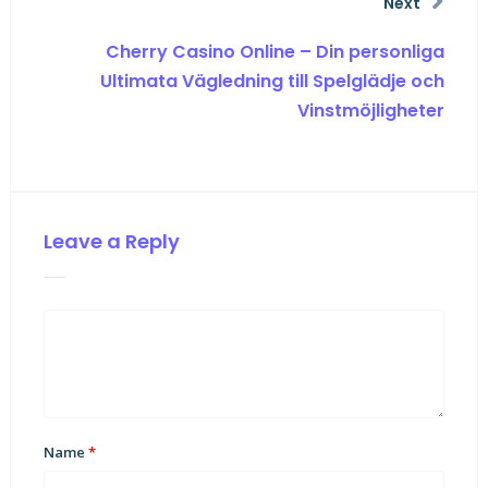
Next
Cherry Casino Online – Din personliga
Ultimata Vägledning till Spelglädje och
Vinstmöjligheter
Leave a Reply
Name
*