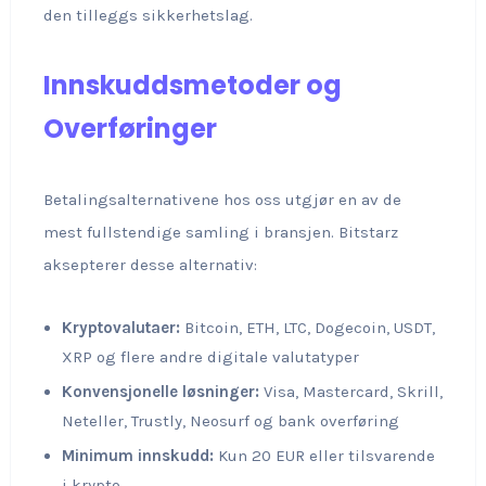
den tilleggs sikkerhetslag.
Innskuddsmetoder og
Overføringer
Betalingsalternativene hos oss utgjør en av de
mest fullstendige samling i bransjen. Bitstarz
aksepterer desse alternativ:
Kryptovalutaer:
Bitcoin, ETH, LTC, Dogecoin, USDT,
XRP og flere andre digitale valutatyper
Konvensjonelle løsninger:
Visa, Mastercard, Skrill,
Neteller, Trustly, Neosurf og bank overføring
Minimum innskudd:
Kun 20 EUR eller tilsvarende
i krypto