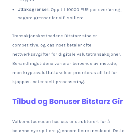
Uttaksgrenser:
Opp til 10000 EUR per overføring,
høgare grenser for VIP-spillere
Transakjonskostnadene Bitstarz sine er
competitive, og casinoet betaler ofte
nettverksavgifter for digitale valutatransaksjoner.
Behandlingstidene varierar beroende av metode,
men kryptovaluttuttakelser prioriteras all tid for
kjappast potensielt prosessering.
Tilbud og Bonuser Bitstarz Gir
Velkomstbonusen hos oss er strukturert for å
belønne nye spillere gjennom fleire innskudd. Dette