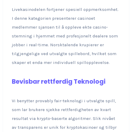
Livekasinodelen fortjener spesiell oppmerksomhet.
I denne kategorien presenterer casinoet
medlemmer sjansen til å oppleve ekte casino-
stemning i hjemmet med profesjonelt dealere som
jobber i real-time. Norsktalende krupierer er
tilgjengelige ved utvalgte spillebord, hvilket som
skaper et enda mer individuell spillopplevelse.
Bevisbar rettferdig Teknologi
Vi benytter provably fair-teknologi i utvalgte spill,
som lar brukere sjekke rettferdigheten av kvart
resultat via krypto-baserte algoritmer. Slik nivået
av transparens er unik for kryptokasinoer og tilbyr