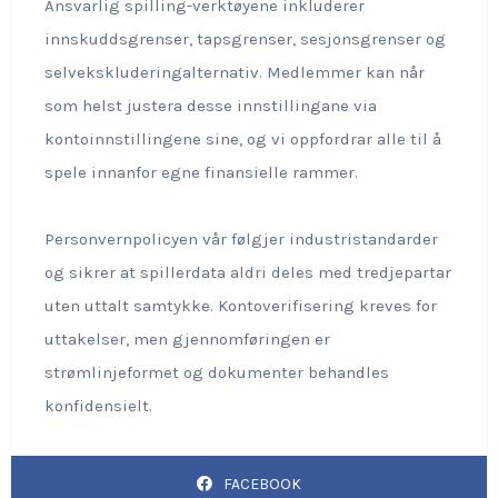
Ansvarlig spilling-verktøyene inkluderer
innskuddsgrenser, tapsgrenser, sesjonsgrenser og
selvekskluderingalternativ. Medlemmer kan når
som helst justera desse innstillingane via
kontoinnstillingene sine, og vi oppfordrar alle til å
spele innanfor egne finansielle rammer.
Personvernpolicyen vår følgjer industristandarder
og sikrer at spillerdata aldri deles med tredjepartar
uten uttalt samtykke. Kontoverifisering kreves for
uttakelser, men gjennomføringen er
strømlinjeformet og dokumenter behandles
konfidensielt.
FACEBOOK