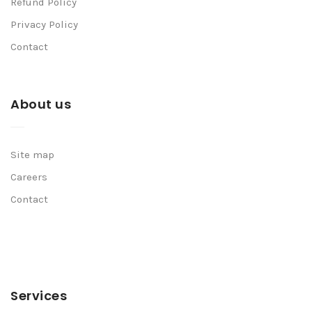
Refund Policy
Privacy Policy
Contact
About us
Site map
Careers
Contact
Services