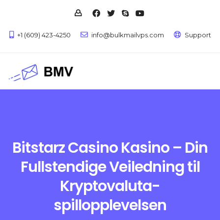
+1 (609) 423-4250
info@bulkmailvps.com
Support
Bitstarz Casino Kasino – Din
Fullstendige Veiledning til
Kryptovaluta-
spillopplevelsen