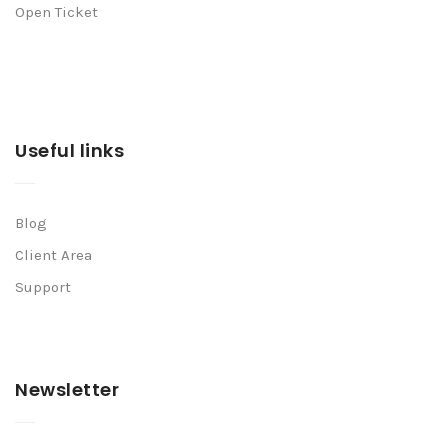
Open Ticket
Useful links
Blog
Client Area
Support
Newsletter