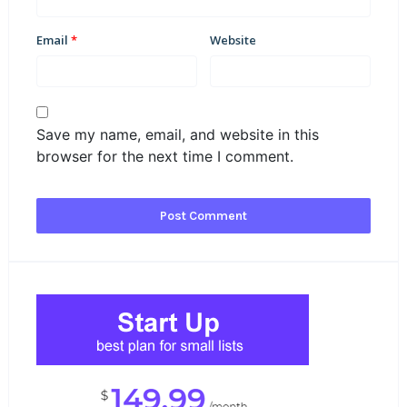
Email
*
Website
Save my name, email, and website in this
browser for the next time I comment.