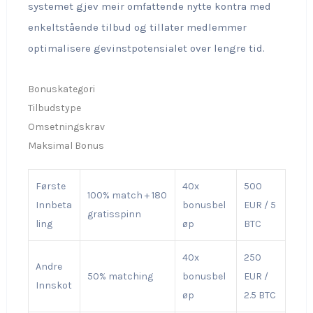
systemet gjev meir omfattende nytte kontra med
enkeltstående tilbud og tillater medlemmer
optimalisere gevinstpotensialet over lengre tid.
Bonuskategori
Tilbudstype
Omsetningskrav
Maksimal Bonus
Første
40x
500
100% match + 180
Innbeta
bonusbel
EUR / 5
gratisspinn
ling
øp
BTC
40x
250
Andre
50% matching
bonusbel
EUR /
Innskot
øp
2.5 BTC