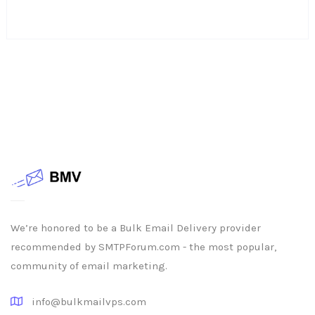
We’re honored to be a Bulk Email Delivery provider
recommended by SMTPForum.com - the most popular,
community of email marketing.
info@bulkmailvps.com