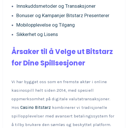
Innskuddsmetoder og Transaksjoner
Bonuser og Kampanjer Bitstarz Presenterer
Mobilopplevelse og Tilgang
Sikkerhet og Lisens
Årsaker til å Velge ut Bitstarz
for Dine Spillsesjoner
Vi har bygget oss som en fremste aktør i online
kasinospill helt siden 2014, med spesiell
oppmerksomhet på digitale valutatransaksjoner.
Hos
Casino Bitstarz
kombinerer vi tradisjonelle
spillopplevelser med avansert betalingssystem for
å tilby brukere den sømløs og beskyttet platform.