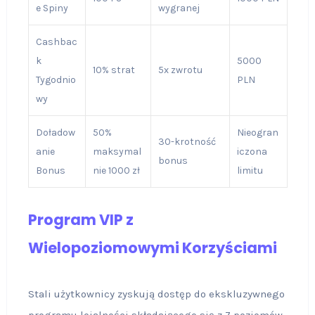
e Spiny
wygranej
Cashbac
k
5000
10% strat
5x zwrotu
Tygodnio
PLN
wy
Doładow
50%
Nieogran
30-krotność
anie
maksymal
iczona
bonus
Bonus
nie 1000 zł
limitu
Program VIP z
Wielopoziomowymi Korzyściami
Stali użytkownicy zyskują dostęp do ekskluzywnego