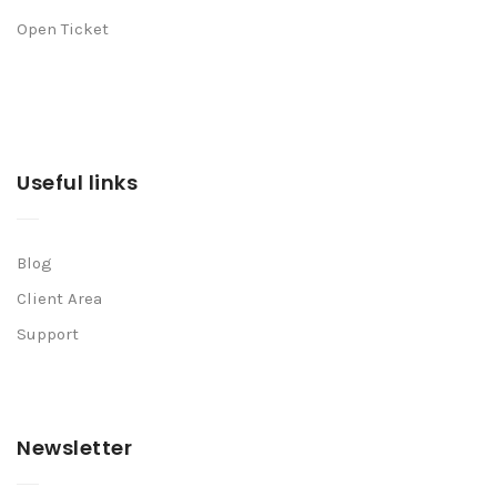
Open Ticket
Useful links
Blog
Client Area
Support
Newsletter