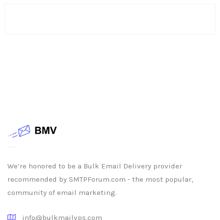
We’re honored to be a Bulk Email Delivery provider
recommended by SMTPForum.com - the most popular,
community of email marketing.
info@bulkmailvps.com