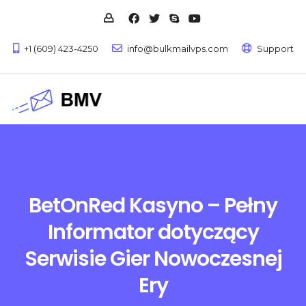
+1 (609) 423-4250
info@bulkmailvps.com
Support
BetOnRed Kasyno – Pełny
Informator dotyczący
Serwisie Gier Nowoczesnej
Ery