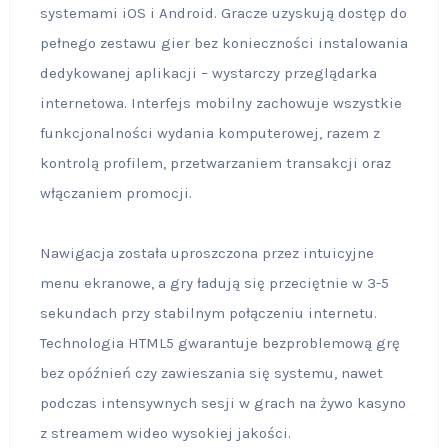
systemami iOS i Android. Gracze uzyskują dostęp do
pełnego zestawu gier bez konieczności instalowania
dedykowanej aplikacji – wystarczy przeglądarka
internetowa. Interfejs mobilny zachowuje wszystkie
funkcjonalności wydania komputerowej, razem z
kontrolą profilem, przetwarzaniem transakcji oraz
włączaniem promocji.
Nawigacja została uproszczona przez intuicyjne
menu ekranowe, a gry ładują się przeciętnie w 3-5
sekundach przy stabilnym połączeniu internetu.
Technologia HTML5 gwarantuje bezproblemową grę
bez opóźnień czy zawieszania się systemu, nawet
podczas intensywnych sesji w grach na żywo kasyno
z streamem wideo wysokiej jakości.