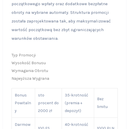
początkowego wpłaty oraz dodatkowe bezpłatne
obroty na wybrane automaty. Struktura promocji
została zaprojektowana tak, aby maksymalizować
wartość początkową bez zbyt ograniczających
warunków obstawiania.
Typ Promocji
Wysokość Bonusu
Wymagania Obrotu
Najwyższa Wygrana
Bonus
sto
35-krotność
Bez
Powitaln
procent do
(premia +
limitu
y
2000 zł
depozyt)
Darmow
40-krotność
100 FS
1000 PLN