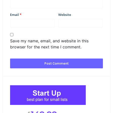
Email
*
Website
Save my name, email, and website in this
browser for the next time I comment.