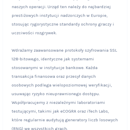
naszych operacji. Urząd ten należy do najbardziej
prestiżowych instytucji nadzorczych w Europie,
stosując rygorystyczne standardy ochrony graczy i
uczciwości rozgrywek.
Wdrażamy zaawansowane protokoły szyfrowania SSL
128-bitowego, identyczne jak systemami
stosowanymi w instytucje bankowe. Każda
transakcja finansowa oraz przesył danych
osobowych podlega wielopoziomowej weryfikacji,
usuwając ryzyko nieuprawnionego dostępu.
Współpracujemy z niezależnymi laboratoriami
testującymi, takimi jak eCOGRA oraz iTech Labs,
które regularnie audytują generatory liczb losowych
(RNG) we wszystkich grach.