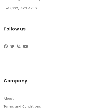
+1 (609) 423-4250
Follow us
Company
About
Terms and Conditions