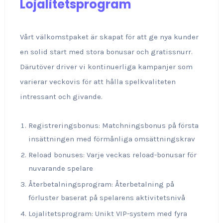
Lojalitetsprogram
Vårt välkomstpaket är skapat för att ge nya kunder
en solid start med stora bonusar och gratissnurr.
Därutöver driver vi kontinuerliga kampanjer som
varierar veckovis för att hålla spelkvaliteten
intressant och givande.
Registreringsbonus: Matchningsbonus på första
insättningen med förmånliga omsättningskrav
Reload bonuses: Varje veckas reload-bonusar för
nuvarande spelare
Återbetalningsprogram: Återbetalning på
förluster baserat på spelarens aktivitetsnivå
Lojalitetsprogram: Unikt VIP-system med fyra