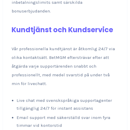
inbetalningslimits samt särskilda
bonuserbjudanden.
Kundtjänst och Kundservice
Vår professionella kundtjänst är åtkomlig 24/7 via
olika kontaktsätt. BetMGM eftersträvar efter att
åtgärda varje supportärenden snabbt och
professionellt, med medel svarstid på under två
min för livechatt.
Live chat med svenskspråkiga supportagenter
tillgänglig 24/7 för instant assistans
Email support med säkerställd svar inom fyra
timmar vid kontorstid