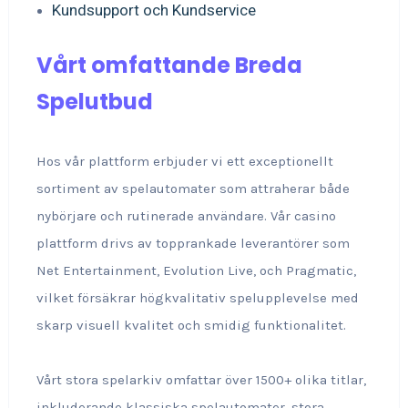
Kundsupport och Kundservice
Vårt omfattande Breda
Spelutbud
Hos vår plattform erbjuder vi ett exceptionellt
sortiment av spelautomater som attraherar både
nybörjare och rutinerade användare. Vår casino
plattform drivs av topprankade leverantörer som
Net Entertainment, Evolution Live, och Pragmatic,
vilket försäkrar högkvalitativ spelupplevelse med
skarp visuell kvalitet och smidig funktionalitet.
Vårt stora spelarkiv omfattar över 1500+ olika titlar,
inkluderande klassiska spelautomater, stora