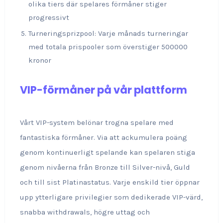
olika tiers där spelares förmåner stiger
progressivt
Turneringsprizpool: Varje månads turneringar
med totala prispooler som överstiger 500000
kronor
VIP-förmåner på vår plattform
Vårt VIP-system belönar trogna spelare med
fantastiska förmåner. Via att ackumulera poäng
genom kontinuerligt spelande kan spelaren stiga
genom nivåerna från Bronze till Silver-nivå, Guld
och till sist Platinastatus. Varje enskild tier öppnar
upp ytterligare privilegier som dedikerade VIP-värd,
snabba withdrawals, högre uttag och