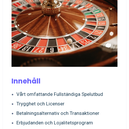
Innehåll
Vårt omfattande Fullständiga Spelutbud
Trygghet och Licenser
Betalningsalternativ och Transaktioner
Erbjudanden och Lojalitetsprogram