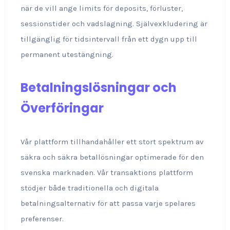
när de vill ange limits för deposits, förluster,
sessionstider och vadslagning. Självexkludering är
tillgänglig för tidsintervall från ett dygn upp till
permanent utestängning.
Betalningslösningar och
Överföringar
Vår plattform tillhandahåller ett stort spektrum av
säkra och säkra betallösningar optimerade för den
svenska marknaden. Vår transaktions plattform
stödjer både traditionella och digitala
betalningsalternativ för att passa varje spelares
preferenser.