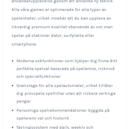
användarupplevelse genom att använda ny teknik.
Alla våra games är optimerade för alla typer av
spelenheter, vilket innebär att du kan uppleva av
likvärdig premium kvalitet oberoende av om man
spelar på stationär dator, surfplatta eller
smartphone.
Moderna sökfunktioner som hjälper dig finna ditt
perfekta spelval baserade på spelämne, risknivå
och speciaIfunktioner
Gratisläge för alla spelautomater, vilket tillåter
dig provspela speltitlar utan att riskera verkliga
pengar
Personliga spelrekommendationer byggda på
spelarens val och historik
Tävlingssystem med daily, weekly och