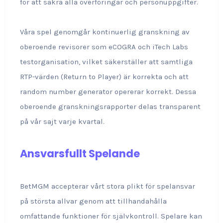
för att säkra alla överföringar och personuppgifter.
Våra spel genomgår kontinuerlig granskning av
oberoende revisorer som eCOGRA och iTech Labs
testorganisation, vilket säkerställer att samtliga
RTP-värden (Return to Player) är korrekta och att
random number generator opererar korrekt. Dessa
oberoende granskningsrapporter delas transparent
på vår sajt varje kvartal.
Ansvarsfullt Spelande
BetMGM accepterar vårt stora plikt för spelansvar
på största allvar genom att tillhandahålla
omfattande funktioner för självkontroll. Spelare kan