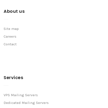
About us
Site map
Careers
Contact
Services
VPS Mailing Servers
Dedicated Mailing Servers