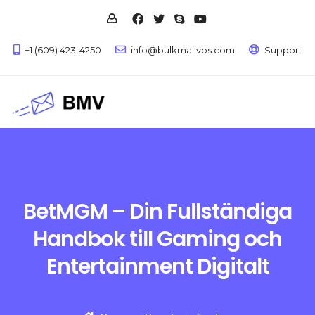
+1 (609) 423-4250
info@bulkmailvps.com
Support
BetMGM – Din Fullständiga
Handbok till Gaming och
Entertainment Digitalt