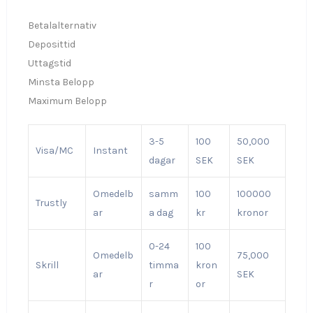
Betalalternativ
Deposittid
Uttagstid
Minsta Belopp
Maximum Belopp
3-5
100
50,000
Visa/MC
Instant
dagar
SEK
SEK
Omedelb
samm
100
100000
Trustly
ar
a dag
kr
kronor
0-24
100
Omedelb
75,000
Skrill
timma
kron
ar
SEK
r
or