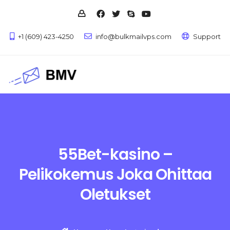
+1 (609) 423-4250
info@bulkmailvps.com
Support
55Bet-kasino –
Pelikokemus Joka Ohittaa
Oletukset