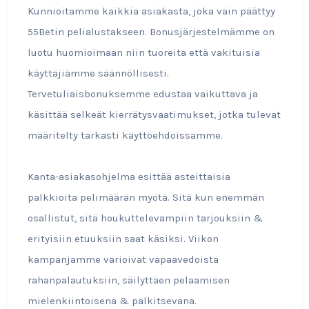
Kunnioitamme kaikkia asiakasta, joka vain päättyy
55Betin pelialustakseen. Bonusjärjestelmämme on
luotu huomioimaan niin tuoreita että vakituisia
käyttäjiämme säännöllisesti.
Tervetuliaisbonuksemme edustaa vaikuttava ja
käsittää selkeät kierrätysvaatimukset, jotka tulevat
määritelty tarkasti käyttöehdoissamme.
Kanta-asiakasohjelma esittää asteittaisia
palkkioita pelimäärän myötä. Sitä kun enemmän
osallistut, sitä houkuttelevampiin tarjouksiin &
erityisiin etuuksiin saat käsiksi. Viikon
kampanjamme varioivat vapaavedoista
rahanpalautuksiin, säilyttäen pelaamisen
mielenkiintoisena & palkitsevana.