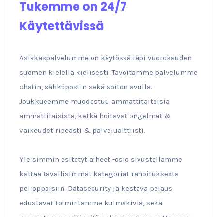
Tukemme on 24/7
Käytettävissä
Asiakaspalvelumme on käytössä läpi vuorokauden
suomen kielellä kielisesti. Tavoitamme palvelumme
chatin, sähköpostin sekä soiton avulla.
Joukkueemme muodostuu ammattitaitoisia
ammattilaisista, ketkä hoitavat ongelmat &
vaikeudet ripeästi & palvelualttiisti.
Yleisimmin esitetyt aiheet -osio sivustollamme
kattaa tavallisimmat kategoriat rahoituksesta
pelioppaisiin. Datasecurity ja kestävä pelaus
edustavat toimintamme kulmakiviä, sekä