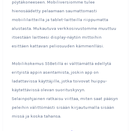
pöytäkoneeseen. Mobiliversiomme tulee
hienosäädetty pelaamaan saumattomasti
mobiililaitteilla ja tablet-laitteilla riippumatta
alustasta. Mukautuva verkkosivustomme muuttuu
itsestään laitteesi display-näytön mittoihin
esittäen kattavan peliosuuden kämmenlläsi.
Mobilikokemus 55Betillä ei välttämättä edellytä
erityistä appin asentamista, joskin app on
ladattavissa käyttäjille, jotka toivovat huippu-
käytettävissä olevan suorituskyvyn.
Selainpohjainen ratkaisu viittaa, miten saat pääsyn
peleihin välittömästi sisään kirjautumalla sisään
missä ja koska tahansa.