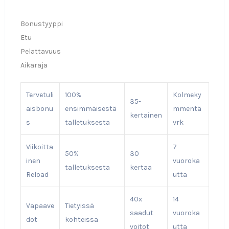
Bonustyyppi
Etu
Pelattavuus
Aikaraja
Tervetuli
100%
Kolmeky
35-
aisbonu
ensimmäisestä
mmentä
kertainen
s
talletuksesta
vrk
Viikoitta
7
50%
30
inen
vuoroka
talletuksesta
kertaa
Reload
utta
40x
14
Vapaave
Tietyissä
saadut
vuoroka
dot
kohteissa
voitot
utta