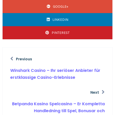
GOOGLE+
LINKEDIN
PINTEREST
Previous
Winshark Casino – Ihr seriöser Anbieter für
erstklassige Casino-Erlebnisse
Next
Betpanda Kasino Spelcasino – Er Kompletta
Handledning till Spel, Bonusar och