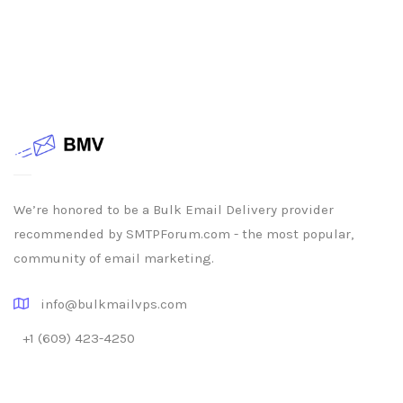
We’re honored to be a Bulk Email Delivery provider
recommended by SMTPForum.com - the most popular,
community of email marketing.
info@bulkmailvps.com
+1 (609) 423-4250