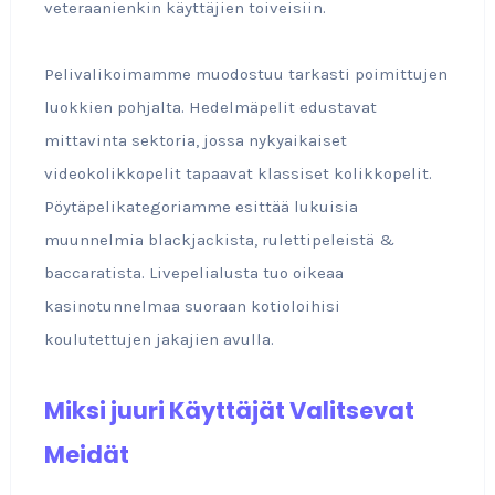
veteraanienkin käyttäjien toiveisiin.
Pelivalikoimamme muodostuu tarkasti poimittujen
luokkien pohjalta. Hedelmäpelit edustavat
mittavinta sektoria, jossa nykyaikaiset
videokolikkopelit tapaavat klassiset kolikkopelit.
Pöytäpelikategoriamme esittää lukuisia
muunnelmia blackjackista, rulettipeleistä &
baccaratista. Livepelialusta tuo oikeaa
kasinotunnelmaa suoraan kotioloihisi
koulutettujen jakajien avulla.
Miksi juuri Käyttäjät Valitsevat
Meidät