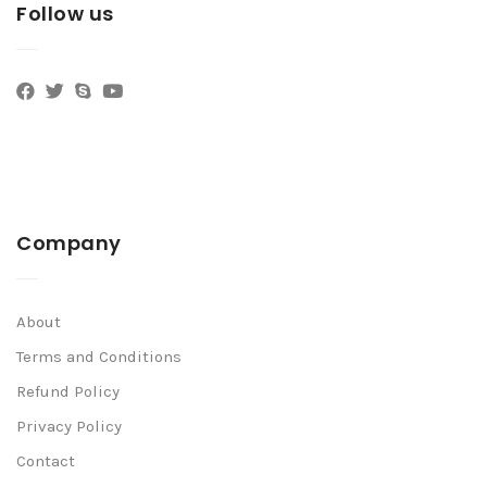
Follow us
Company
About
Terms and Conditions
Refund Policy
Privacy Policy
Contact